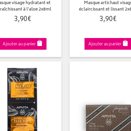
sque visage hydratant et
Masque artichaut visag
fraîchissant à l'aloe 2x8ml
éclaircissant et lissant 2
3
,
90
€
3
,
90
€
Ajouter au panier
Ajouter au panier