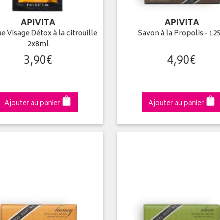
APIVITA
APIVITA
 Visage Détox à la citrouille
Savon à la Propolis - 12
2x8ml
3
,
90
€
4
,
90
€
Ajouter au panier
Ajouter au panier