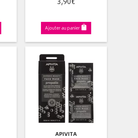
3
,
90
€
Ajouter au panier
APIVITA