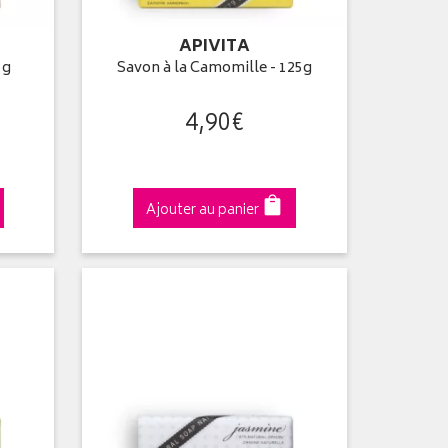
APIVITA
5g
Savon à la Camomille - 125g
4
,
90
€
Ajouter au panier