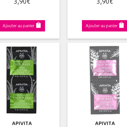
3
,
90
€
3
,
90
€
Ajouter au panier
Ajouter au panier
APIVITA
APIVITA