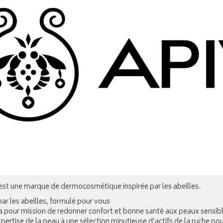
 est une marque de dermocosmétique inspirée par les abeilles.
par les abeilles, formulé pour vous
a pour mission de redonner confort et bonne santé aux peaux sensibles
pertise de la peau à une sélection minutieuse d’actifs de la ruche pou