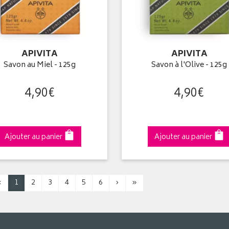
APIVITA
APIVITA
Savon au Miel - 125g
Savon à l'Olive - 125g
4
,
90
€
4
,
90
€
Ajouter au panier
Ajouter au panier
‹
1
2
3
4
5
6
›
»