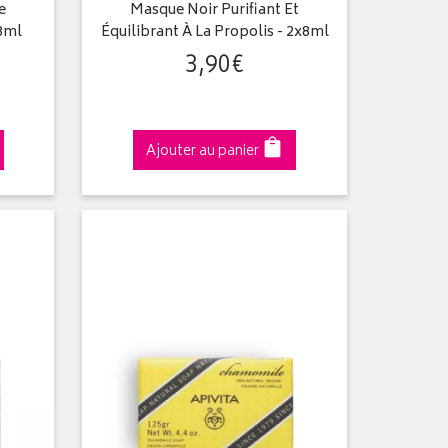
e
Masque Noir Purifiant Et
x8ml
Équilibrant À La Propolis - 2x8ml
3
,
90
€
Ajouter au panier