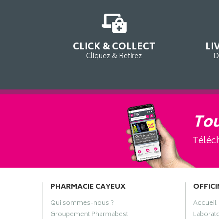
CLICK & COLLECT
LI
Cliquez & Retirez
D
Tou
Téléch
PHARMACIE CAYEUX
OFFICI
Qui sommes-nous ?
Accueil
Groupement Pharmabest
Laborat