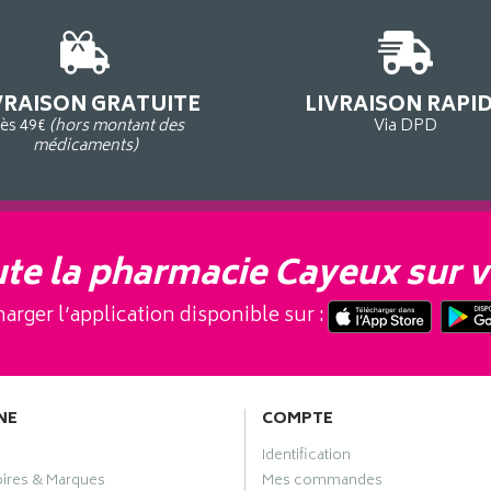
VRAISON GRATUITE
LIVRAISON RAPI
ès 49€
(hors montant des
Via DPD
médicaments)
te la pharmacie Cayeux sur v
arger l’application disponible sur :
NE
COMPTE
Identification
oires & Marques
Mes commandes