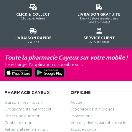
CLICK & COLLECT
LIVRAISON GRATUITE
Cliquez & Retirez
Dès 49€
(hors montant des
médicaments)
LIVRAISON RAPIDE
SERVICE CLIENT
Via DPD
09 72 09 30 00
Toute la pharmacie Cayeux sur votre mobile !
Télécharger l’application disponible sur :
PHARMACIE CAYEUX
OFFICINE
Qui sommes-nous ?
Accueil
Groupement Pharmabest
Laboratoires & Marques
Poser une question
Promotions
Contactez-nous
Ventes privées parapharmacie
Retours et réclamations
Espace conseil