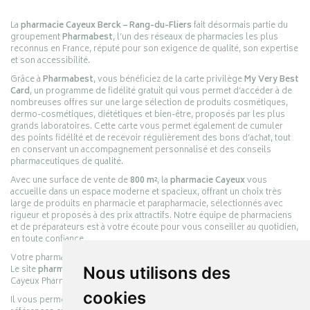
La
pharmacie Cayeux Berck – Rang-du-Fliers
fait désormais partie du
groupement
Pharmabest
, l’un des réseaux de pharmacies les plus
reconnus en France, réputé pour son exigence de qualité, son expertise
et son accessibilité.
Grâce à
Pharmabest
, vous bénéficiez de la carte privilège
My Very Best
Card
, un programme de fidélité gratuit qui vous permet d’accéder à de
nombreuses offres sur une large sélection de produits cosmétiques,
dermo-cosmétiques, diététiques et bien-être, proposés par les plus
grands laboratoires. Cette carte vous permet également de cumuler
des points fidélité et de recevoir régulièrement des bons d’achat, tout
en conservant un accompagnement personnalisé et des conseils
pharmaceutiques de qualité.
Avec une surface de vente de
800 m²
, la
pharmacie Cayeux
vous
accueille dans un espace moderne et spacieux, offrant un choix très
large de produits en pharmacie et parapharmacie, sélectionnés avec
rigueur et proposés à des prix attractifs. Notre équipe de pharmaciens
et de préparateurs est à votre écoute pour vous conseiller au quotidien,
en toute confiance.
Votre pharmacie en ligne :
pharmacie-cayeux.fr
Le site
pharmacie-cayeux.fr
est le prolongement digital de la pharmacie
Nous utilisons des
Cayeux Pharmabest Berck-sur-Mer – Rang-du-Fliers.
cookies
Il vous permet de réaliser vos achats en ligne parmi des milliers de