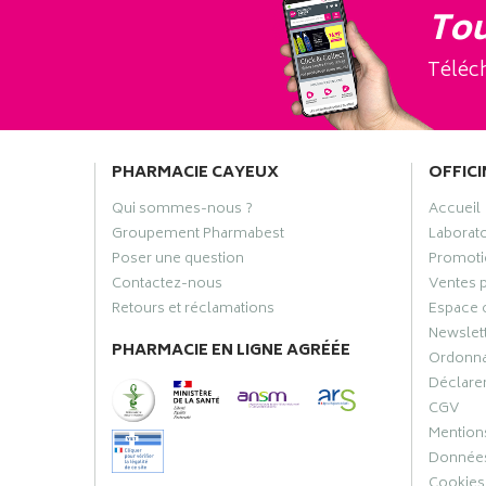
Tou
Téléch
PHARMACIE CAYEUX
OFFICI
Qui sommes-nous ?
Accueil
Groupement Pharmabest
Laborat
Poser une question
Promoti
Contactez-nous
Ventes 
Retours et réclamations
Espace 
Newslet
PHARMACIE EN LIGNE AGRÉÉE
Ordonn
Déclarer
CGV
Mentions
Données
Cookies