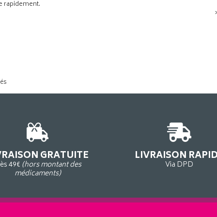
de rapidement.
tés
VRAISON GRATUITE
LIVRAISON RAPI
ès 49€
(hors montant des
Via DPD
médicaments)