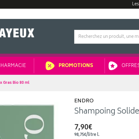
Les comma
HARMACIE
OFFRES
PROMOTIONS
 Gras Bio 80 ml
ENDRO
Shampoing Solide
7,90€
98
,
75
€
/
litre
l.