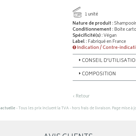
1 unité
12M
Nature de produit
: Shampooi
Conditionnement
: Boite cart
Spécificité(s)
: Végan
Label
: Fabriqué en France
Indication / Contre-indicat
CONSEIL D’UTILISATI
COMPOSITION
‹ Retour
actuelle
- Tous les prix incluent la TVA - hors frais de livraison. Page mise à 