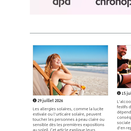
15 ju
29 juillet 2026
L’alcoo
festifs 
Les allergies solaires, comme la lucite
dépend
estivale ou l’urticaire solaire, peuvent
conséqu
toucher les personnes à peau claire ou
sociale
sensible dès les premières expositions
d’en re
au soleil. Cet article explique leurs