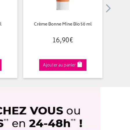
l
Crème Bonne Mine Bio 50 ml
Gel-C
Pur
16
,
90
€
Ajouter au panier
A