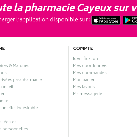
te la pharmacie Cayeux sur v
arger l’application disponible sur :
NE
COMPTE
Identification
oires & Marques
Mes coordonnées
ons
Mes commandes
privées parapharmacie
Mon panier
conseil
Mes favoris
ter
Ma messagerie
ance
 un effet indésirable
 légales
 personnelles