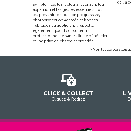
de l’ai
symptômes, les facteurs favorisant leur
apparition et les gestes essentiels pour
les prévenir : exposition progressive,
photoprotection adaptée et bonnes
habitudes au quotidien. Il rappelle
également quand consulter un
professionnel de santé afin de bénéficier
d’une prise en charge appropriée.
> Voir toutes les actuali
CLICK & COLLECT
LI
Cliquez & Retirez
D