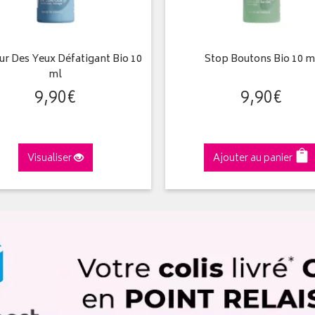
r Des Yeux Défatigant Bio 10
Stop Boutons Bio 10 m
ml
9
,
90
€
9
,
90
€
Visualiser
Ajouter au panier