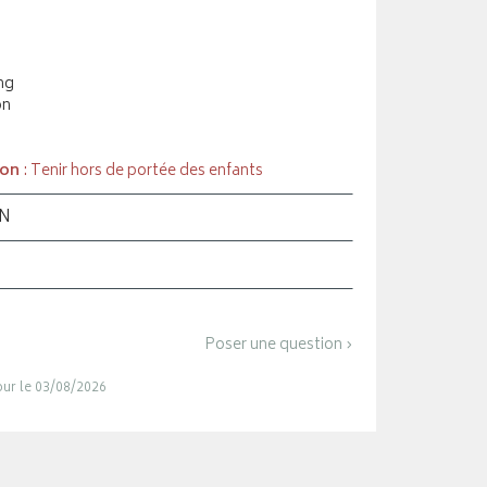
ng
on
ion
: Tenir hors de portée des enfants
ON
Poser une question ›
jour le 03/08/2026