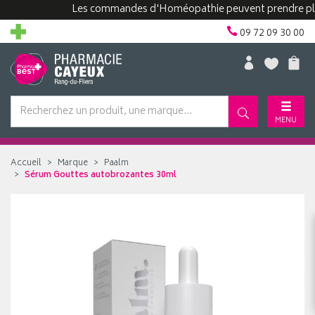
Les commandes d'Homéopathie peuvent prendre plus de
09 72 09 30 00
MENU
Accueil
Marque
Paalm
Sérum Gouttes autobrozantes 30ml