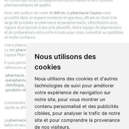
en conservant un accompagnement personnalisé et des conseils
pharmaceutiques de qualité.
Avec une surface de vente de
800 m²
, la
pharmacie Cayeux
vous
accueille dans un espace moderne et spacieux, offrant un choix très
large de produits en pharmacie et parapharmacie, sélectionnés avec
rigueur et proposés à des prix attractifs. Notre équipe de pharmaciens
et de préparateurs est à votre écoute pour vous conseiller au quotidien,
en toute confiance.
Votre pharmacie en ligne :
pharmacie-cayeux.fr
Le site
pharmacie-cayeux.fr
est le prolongement digital de la pharmacie
Cayeux Pharmabest Berck-sur-Mer – Rang-du-Fliers.
Nous utilisons des
Il vous permet de réaliser vos achats en ligne parmi des milliers de
cookies
références en :
-pharmacie,
Nous utilisons des cookies et d'autres
-parapharmacie,
-diététique,
technologies de suivi pour améliorer
-produits vétérinaires.
votre expérience de navigation sur
notre site, pour vous montrer un
Commandez simplement vos produits en ligne et choisissez le retrait
contenu personnalisé et des publicités
rapide au drive ou la livraison à domicile, en toute simplicité.
ciblées, pour analyser le trafic de notre
site et pour comprendre la provenance
La
pharmacie Cayeux
s’engage à vous offrir une expérience pratique,
fiable et sécurisée, en officine comme en ligne, au service de votre
de nos visiteurs.