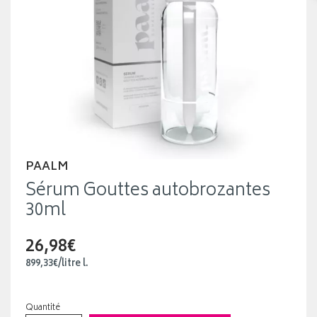
PAALM
Sérum Gouttes autobrozantes
30ml
26,98€
899
,
33
€
/
litre
l.
Quantité