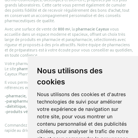
dermo-cosmétiques, diététiques et bien-être, proposés par les plus
grands laboratoires. Cette carte vous permet également de cumuler
des points fidélité et de recevoir régulièrement des bons d’achat, tout
en conservant un accompagnement personnalisé et des conseils
pharmaceutiques de qualité.
Avec une surface de vente de
800 m²
, la
pharmacie Cayeux
vous
accueille dans un espace moderne et spacieux, offrant un choix très
large de produits en pharmacie et parapharmacie, sélectionnés avec
rigueur et proposés à des prix attractifs. Notre équipe de pharmaciens
et de préparateurs est à votre écoute pour vous conseiller au quotidien,
en toute confiance.
Votre pharmacie en ligne :
pharmacie-cayeux.fr
Le site
pharmacie-cayeux.fr
est le prolongement digital de la pharmacie
Nous utilisons des
Cayeux Pharmabest Berck-sur-Mer – Rang-du-Fliers.
cookies
Il vous permet de réaliser vos achats en ligne parmi des milliers de
références en :
Nous utilisons des cookies et d'autres
-pharmacie,
-parapharmacie,
technologies de suivi pour améliorer
-diététique,
votre expérience de navigation sur
-produits vétérinaires.
notre site, pour vous montrer un
contenu personnalisé et des publicités
Commandez simplement vos produits en ligne et choisissez le retrait
rapide au drive ou la livraison à domicile, en toute simplicité.
ciblées, pour analyser le trafic de notre