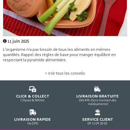
11 juin 2025
L'organisme n'a pas besoin de tous les aliments en mêmes
quantités. Rappel des règles de base pour manger équilibré en
respectant la pyramide alimentaire.
> Voir tous les conseils
CLICK & COLLECT
LIVRAISON GRATUITE
Cliquez & Retirez
Dès 49€
(hors montant des
médicaments)
LIVRAISON RAPIDE
SERVICE CLIENT
Via DPD
09 72 09 30 00