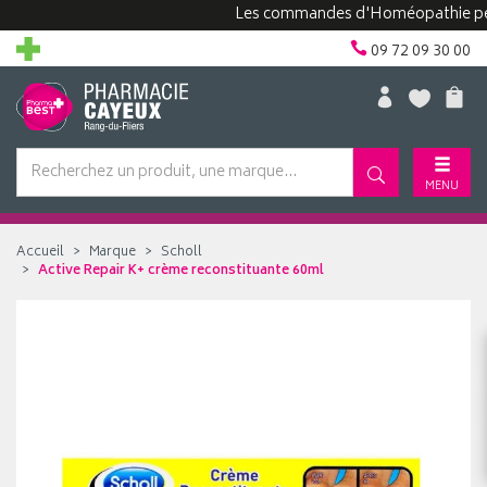
Les commandes d'Homéopathie peuvent 
09 72 09 30 00
MENU
Accueil
Marque
Scholl
Active Repair K+ crème reconstituante 60ml