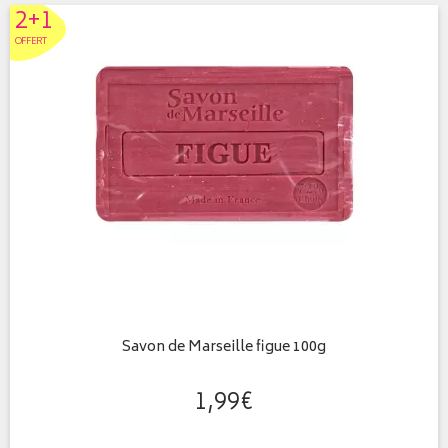
2+1
OFFERT
Savon de Marseille figue 100g
1
,
99
€