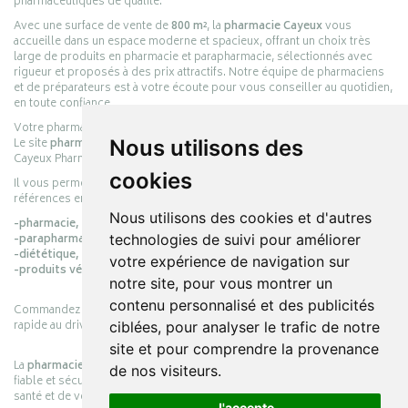
pharmaceutiques de qualité.
Avec une surface de vente de
800 m²
, la
pharmacie Cayeux
vous
accueille dans un espace moderne et spacieux, offrant un choix très
large de produits en pharmacie et parapharmacie, sélectionnés avec
rigueur et proposés à des prix attractifs. Notre équipe de pharmaciens
et de préparateurs est à votre écoute pour vous conseiller au quotidien,
en toute confiance.
Votre pharmacie en ligne :
pharmacie-cayeux.fr
Le site
pharmacie-cayeux.fr
est le prolongement digital de la pharmacie
Nous utilisons des
Cayeux Pharmabest Berck-sur-Mer – Rang-du-Fliers.
cookies
Il vous permet de réaliser vos achats en ligne parmi des milliers de
références en :
Nous utilisons des cookies et d'autres
-pharmacie,
-parapharmacie,
technologies de suivi pour améliorer
-diététique,
votre expérience de navigation sur
-produits vétérinaires.
notre site, pour vous montrer un
contenu personnalisé et des publicités
Commandez simplement vos produits en ligne et choisissez le retrait
rapide au drive ou la livraison à domicile, en toute simplicité.
ciblées, pour analyser le trafic de notre
site et pour comprendre la provenance
La
pharmacie Cayeux
s’engage à vous offrir une expérience pratique,
de nos visiteurs.
fiable et sécurisée, en officine comme en ligne, au service de votre
santé et de votre bien-être.
J'accepte