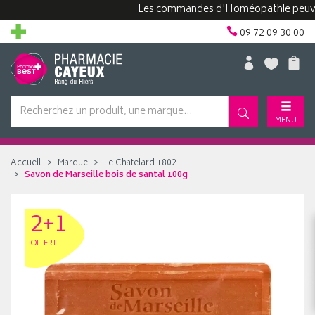
Les commandes d'Homéopathie peuvent pr
09 72 09 30 00
MENU
Accueil
Marque
Le Chatelard 1802
Savon de Marseille bois de santal 100g
2+1
OFFERT