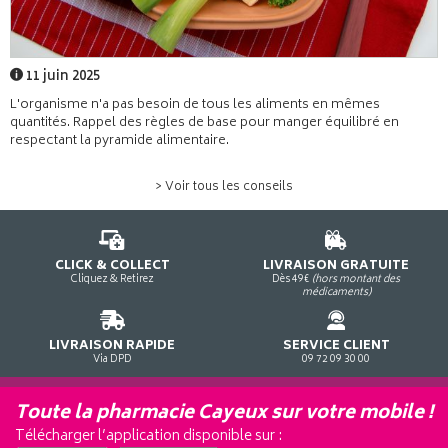
11 juin 2025
L'organisme n'a pas besoin de tous les aliments en mêmes
quantités. Rappel des règles de base pour manger équilibré en
respectant la pyramide alimentaire.
> Voir tous les conseils
CLICK & COLLECT
LIVRAISON GRATUITE
Cliquez & Retirez
Dès 49€
(hors montant des
médicaments)
LIVRAISON RAPIDE
SERVICE CLIENT
Via DPD
09 72 09 30 00
Toute la pharmacie Cayeux sur votre mobile !
Télécharger l’application disponible sur :