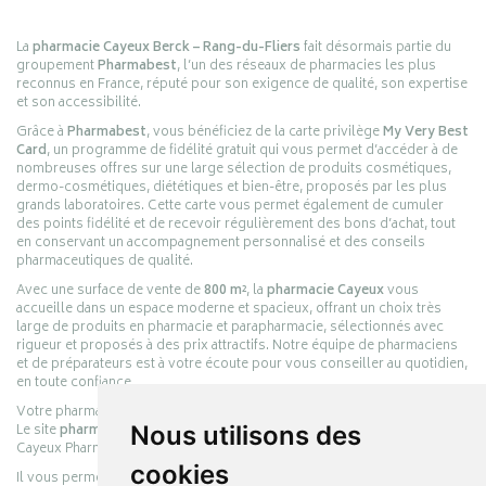
La
pharmacie Cayeux Berck – Rang-du-Fliers
fait désormais partie du
groupement
Pharmabest
, l’un des réseaux de pharmacies les plus
reconnus en France, réputé pour son exigence de qualité, son expertise
et son accessibilité.
Grâce à
Pharmabest
, vous bénéficiez de la carte privilège
My Very Best
Card
, un programme de fidélité gratuit qui vous permet d’accéder à de
nombreuses offres sur une large sélection de produits cosmétiques,
dermo-cosmétiques, diététiques et bien-être, proposés par les plus
grands laboratoires. Cette carte vous permet également de cumuler
des points fidélité et de recevoir régulièrement des bons d’achat, tout
en conservant un accompagnement personnalisé et des conseils
pharmaceutiques de qualité.
Avec une surface de vente de
800 m²
, la
pharmacie Cayeux
vous
accueille dans un espace moderne et spacieux, offrant un choix très
large de produits en pharmacie et parapharmacie, sélectionnés avec
rigueur et proposés à des prix attractifs. Notre équipe de pharmaciens
et de préparateurs est à votre écoute pour vous conseiller au quotidien,
en toute confiance.
Votre pharmacie en ligne :
pharmacie-cayeux.fr
Le site
pharmacie-cayeux.fr
est le prolongement digital de la pharmacie
Nous utilisons des
Cayeux Pharmabest Berck-sur-Mer – Rang-du-Fliers.
cookies
Il vous permet de réaliser vos achats en ligne parmi des milliers de