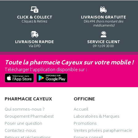
CLICK & COLLECT
LIVRAISON GRATUITE
Cliquez & Retirez
Dès 49€
(hors montant des
médicaments)
LIVRAISON RAPIDE
SERVICE CLIENT
Via DPD
09 72 09 30 00
Toute la pharmacie Cayeux sur votre mobile !
Télécharger l’application disponible sur :
PHARMACIE CAYEUX
OFFICINE
Qui sommes-nous ?
Accueil
Groupement Pharmabest
Laboratoires & Marques
Poser une question
Promotions
Contactez-nous
Ventes privées parapharmacie