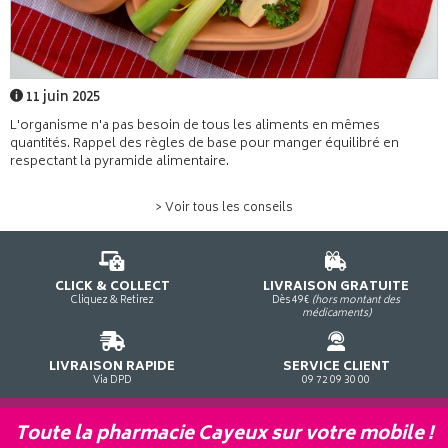
11 juin 2025
L'organisme n'a pas besoin de tous les aliments en mêmes
quantités. Rappel des règles de base pour manger équilibré en
respectant la pyramide alimentaire.
> Voir tous les conseils
CLICK & COLLECT
LIVRAISON GRATUITE
Cliquez & Retirez
Dès 49€
(hors montant des
médicaments)
LIVRAISON RAPIDE
SERVICE CLIENT
Via DPD
09 72 09 30 00
Toute la pharmacie Cayeux sur votre mobile !