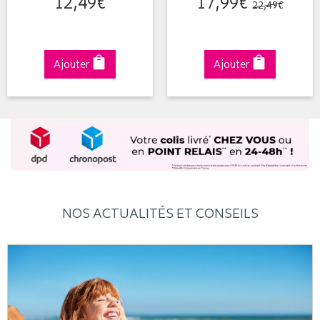
12
,
49
€
17
,
99
€
22
,
49
€
Ajouter
Ajouter
NOS ACTUALITÉS ET CONSEILS