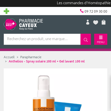
Les commandes d'Homéopathie peuve
09 72 09 30 00
MENU
Accueil
Parapharmacie
Anthelios - Spray solaire 200 ml + Gel lavant 100 ml