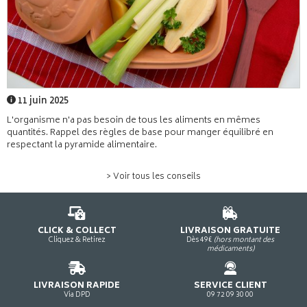
11 juin 2025
L'organisme n'a pas besoin de tous les aliments en mêmes
quantités. Rappel des règles de base pour manger équilibré en
respectant la pyramide alimentaire.
> Voir tous les conseils
CLICK & COLLECT
LIVRAISON GRATUITE
Cliquez & Retirez
Dès 49€
(hors montant des
médicaments)
LIVRAISON RAPIDE
SERVICE CLIENT
Via DPD
09 72 09 30 00