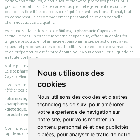
dermo-cosmétiques, diététiques et bien-être, proposés par les plus
grands laboratoires. Cette carte vous permet également de cumuler
des points fidélité et de recevoir régulièrement des bons d’achat, tout
en conservant un accompagnement personnalisé et des conseils
pharmaceutiques de qualité.
Avec une surface de vente de
800 m²
, la
pharmacie Cayeux
vous
accueille dans un espace moderne et spacieux, offrant un choix très
large de produits en pharmacie et parapharmacie, sélectionnés avec
rigueur et proposés à des prix attractifs. Notre équipe de pharmaciens
et de préparateurs est à votre écoute pour vous conseiller au quotidien,
en toute confiance.
Votre pharmacie en ligne :
pharmacie-cayeux.fr
Le site
pharmacie-cayeux.fr
est le prolongement digital de la pharmacie
Nous utilisons des
Cayeux Pharmabest Berck-sur-Mer – Rang-du-Fliers.
cookies
Il vous permet de réaliser vos achats en ligne parmi des milliers de
références en :
Nous utilisons des cookies et d'autres
-pharmacie,
-parapharmacie,
technologies de suivi pour améliorer
-diététique,
votre expérience de navigation sur
-produits vétérinaires.
notre site, pour vous montrer un
contenu personnalisé et des publicités
Commandez simplement vos produits en ligne et choisissez le retrait
rapide au drive ou la livraison à domicile, en toute simplicité.
ciblées, pour analyser le trafic de notre