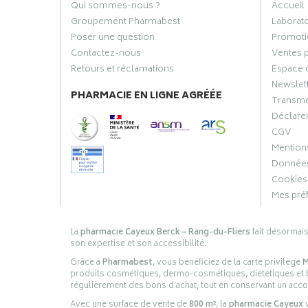
Qui sommes-nous ?
Accueil
Groupement Pharmabest
Laborat
Poser une question
Promoti
Contactez-nous
Ventes 
Retours et réclamations
Espace 
Newslet
PHARMACIE EN LIGNE AGRÉÉE
Transme
Déclarer
CGV
Mentions
Données
Cookies
Mes pré
La
pharmacie Cayeux Berck – Rang-du-Fliers
fait désormai
son expertise et son accessibilité.
Grâce à
Pharmabest
, vous bénéficiez de la carte privilège
M
produits cosmétiques, dermo-cosmétiques, diététiques et bi
régulièrement des bons d’achat, tout en conservant un ac
Avec une surface de vente de
800 m²
, la
pharmacie Cayeux
v