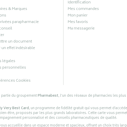
Identification
oires & Marques
Mes commandes
ons
Mon panier
privées parapharmacie
Mes favoris
conseil
Ma messagerie
ter
ttre un document
 un effet indésirable
 légales
 personnelles
férences Cookies
s partie du groupement
Pharmabest
, l’un des réseaux de pharmacies les plus
y Very Best Card
, un programme de fidélité gratuit qui vous permet d’accéd
en-être, proposés par les plus grands laboratoires. Cette carte vous permet
compagnement personnalisé et des conseils pharmaceutiques de qualité.
ous accueille dans un espace moderne et spacieux, offrant un choix très lar