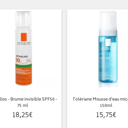
ios - Brume invisible SPF50 -
Tolériane Mousse d'eau mice
75 ml
150ml
18
,
25
€
15
,
75
€