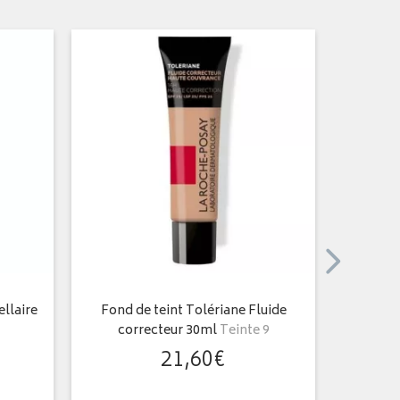
llaire
Fond de teint Tolériane Fluide
Tolerian
correcteur 30ml
Teinte 9
pou
21
,
60
€