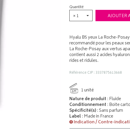
Quantité
× 1
AJOUTER 
Hyalu B5 yeux La Roche-Posay es
recommandé pour les peaux sens
La Roche-Posay aux vertus apais
contient aussi 2 acides hyaluro
rides et ridules.
Référence CIP : 3337875613668
1 unité
6M
Nature de produit
: Fluide
Conditionnement
: Boite cart
Spécificité(s)
: Sans parfum
Label
: Made in France
Indication / Contre-indicat