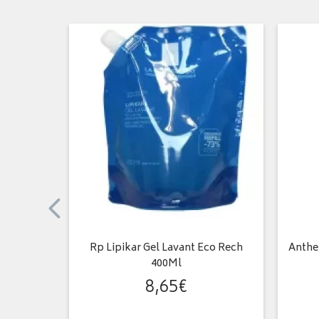
e-Posay -
Rp Lipikar Gel Lavant Eco Rech
Anthel
400Ml
8
,
65
€