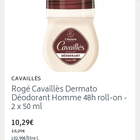
CAVAILLÈS
Rogé Cavaillès Dermato
Déodorant Homme 48h roll-on -
2 x 50 ml
10,29€
13,29€
102
,
90
€
/
litre
l.