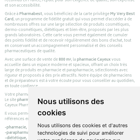
reconnus en France, réputé pour son exigence de qualité, son expertise
et son accessibilité.
Grâce à
Pharmabest
, vous bénéficiez de la carte privilège
My Very Best
Card
, un programme de fidélité gratuit qui vous permet d’accéder à de
nombreuses offres sur une large sélection de produits cosmétiques,
dermo-cosmétiques, diététiques et bien-être, proposés par les plus
grands laboratoires. Cette carte vous permet également de cumuler
des points fidélité et de recevoir régulièrement des bons d’achat, tout
en conservant un accompagnement personnalisé et des conseils
pharmaceutiques de qualité.
Avec une surface de vente de
800 m²
, la
pharmacie Cayeux
vous
accueille dans un espace moderne et spacieux, offrant un choix très
large de produits en pharmacie et parapharmacie, sélectionnés avec
rigueur et proposés à des prix attractifs. Notre équipe de pharmaciens
et de préparateurs est à votre écoute pour vous conseiller au quotidien,
en toute confiance.
Votre pharmacie en ligne :
pharmacie-cayeux.fr
Le site
pharmacie-cayeux.fr
est le prolongement digital de la pharmacie
Nous utilisons des
Cayeux Pharmabest Berck-sur-Mer – Rang-du-Fliers.
cookies
Il vous permet de réaliser vos achats en ligne parmi des milliers de
références en :
Nous utilisons des cookies et d'autres
-pharmacie,
-parapharmacie,
technologies de suivi pour améliorer
-diététique,