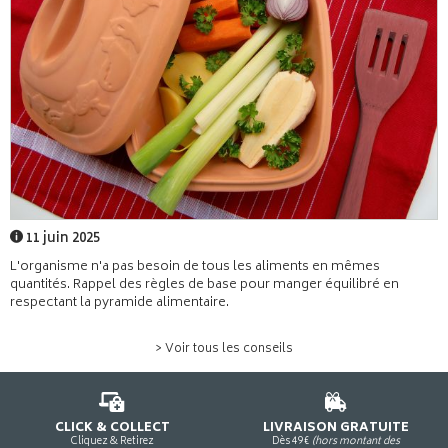
11 juin 2025
L'organisme n'a pas besoin de tous les aliments en mêmes
quantités. Rappel des règles de base pour manger équilibré en
respectant la pyramide alimentaire.
> Voir tous les conseils
CLICK & COLLECT
LIVRAISON GRATUITE
Cliquez & Retirez
Dès 49€
(hors montant des