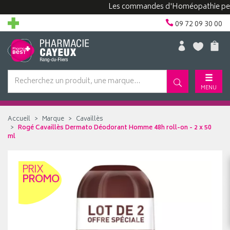
Les commandes d'Homéopathie peuvent 
09 72 09 30 00
MENU
Accueil
Marque
Cavaillès
Rogé Cavaillès Dermato Déodorant Homme 48h roll-on - 2 x 50
ml
PRIX
PROMO