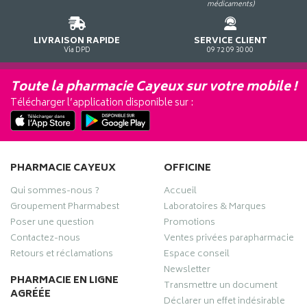
médicaments)
LIVRAISON RAPIDE
SERVICE CLIENT
Via DPD
09 72 09 30 00
Toute la pharmacie Cayeux sur votre mobile !
Télécharger l’application disponible sur :
PHARMACIE CAYEUX
OFFICINE
Qui sommes-nous ?
Accueil
Groupement Pharmabest
Laboratoires & Marques
Poser une question
Promotions
Contactez-nous
Ventes privées parapharmacie
Retours et réclamations
Espace conseil
Newsletter
PHARMACIE EN LIGNE
Transmettre un document
AGRÉÉE
Déclarer un effet indésirable