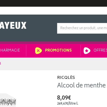
HARMACIE
OFFRES
PROMOTIONS
l
RICQLÈS
Alcool de menthe 
8,09€
269
,
67
€
/
litre
l.