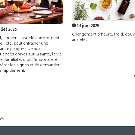
14 juin 2025
illet 2026
Changement d’heure, froid, couvr
l, souvent associé aux moments
anxiété,...
de l’été, peut entraîner une
ance progressive aux
ences graves sur la santé, la vie
 et familiale, d’où l’importance
pérer les signes et de demander
de rapidement.
tés