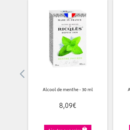
nales 50 g
Alcool de menthe - 30 ml
A
8
,
09
€