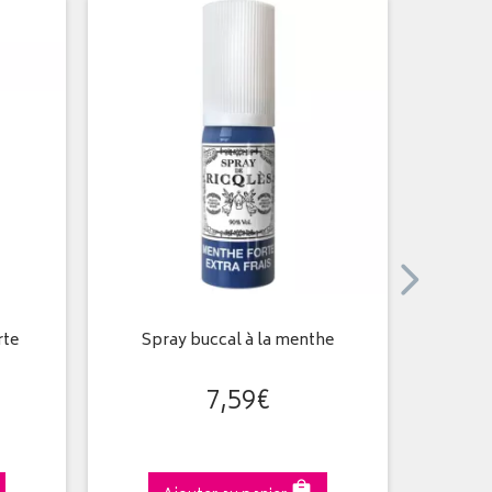
rte
Spray buccal à la menthe
Pastilles
7
,
59
€