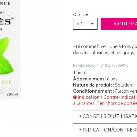
Quantité
× 1
AJOUTER 
Été comme hiver. Une à trois gou
dans les infusions, et les grogs, 
Référence CIP : 3401597736896
1 unité
Âge minimum
: 6 ans
Nature de produit
: Solution
Conditionnement
: Flacon ver
Indication / Contre-indicat
allaitantes, Tenir hors de porté
CONSEILS D'UTILISAT
INDICATION/CONTRE-