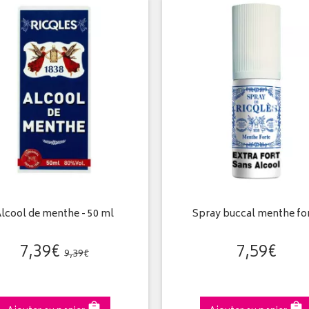
lcool de menthe - 50 ml
Spray buccal menthe fo
7
,
39
€
7
,
59
€
9
,
39
€