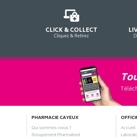
CLICK & COLLECT
LI
Cliquez & Retirez
D
Tou
Téléch
PHARMACIE CAYEUX
OFFICI
Qui sommes-nous ?
Accueil
Groupement Pharmabest
Laborat