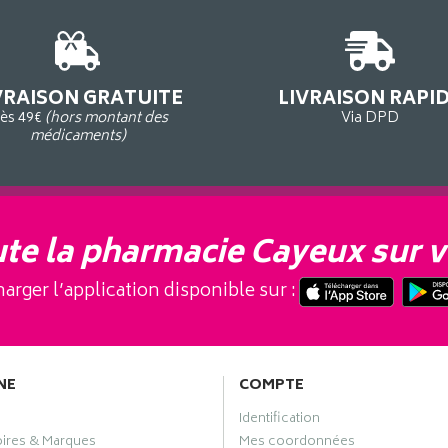
VRAISON GRATUITE
LIVRAISON RAPI
ès 49€
(hors montant des
Via DPD
médicaments)
te la pharmacie Cayeux sur v
arger l’application disponible sur :
NE
COMPTE
Identification
oires & Marques
Mes coordonnées