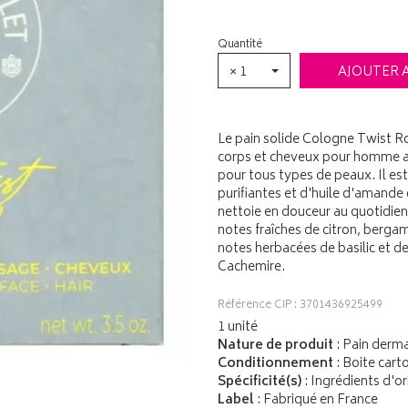
Quantité
× 1
AJOUTER 
Le pain solide Cologne Twist Ro
corps et cheveux pour homme au
pour tous types de peaux. Il es
purifiantes et d'huile d'amande 
nettoie en douceur au quotidien
notes fraîches de citron, berga
notes herbacées de basilic et d
Cachemire.
Référence CIP : 3701436925499
1 unité
Nature de produit
: Pain derm
Conditionnement
: Boite cart
Spécificité(s)
: Ingrédients d'or
Label
: Fabriqué en France