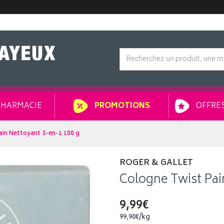
HARMACIE
OFFRES
PROMOTIONS
in Nettoyant 3-en-1 100 g
ROGER & GALLET
Cologne Twist Pai
9,99€
99
,
90
€
/kg