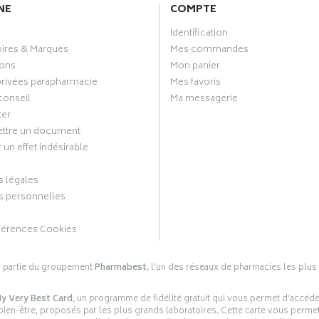
NE
COMPTE
Identification
oires & Marques
Mes commandes
ons
Mon panier
privées parapharmacie
Mes favoris
conseil
Ma messagerie
ter
ttre un document
 un effet indésirable
 légales
 personnelles
férences Cookies
s partie du groupement
Pharmabest
, l’un des réseaux de pharmacies les plus
y Very Best Card
, un programme de fidélité gratuit qui vous permet d’accéd
en-être, proposés par les plus grands laboratoires. Cette carte vous permet