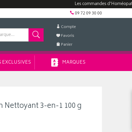
Les commandes d'Homéopathie peuve
09 72 09 30 00
Compte
Favoris
Panier
 EXCLUSIVES
MARQUES
n Nettoyant 3-en-1 100 g