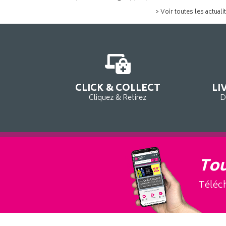
> Voir toutes les actuali
CLICK & COLLECT
LI
Cliquez & Retirez
D
Tou
Téléch