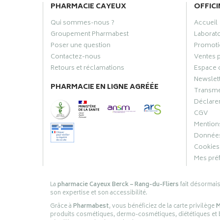
PHARMACIE CAYEUX
OFFICI
Qui sommes-nous ?
Accueil
Groupement Pharmabest
Laborat
Poser une question
Promoti
Contactez-nous
Ventes 
Retours et réclamations
Espace 
Newslet
PHARMACIE EN LIGNE AGRÉÉE
Transme
Déclarer
CGV
Mentions
Données
Cookies
Mes pré
La
pharmacie Cayeux Berck – Rang-du-Fliers
fait désormai
son expertise et son accessibilité.
Grâce à
Pharmabest
, vous bénéficiez de la carte privilège
M
produits cosmétiques, dermo-cosmétiques, diététiques et bi