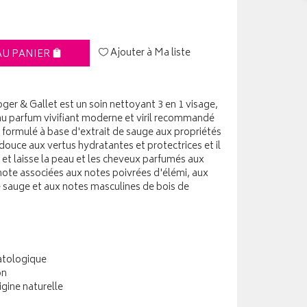
Ajouter à Ma liste
AU PANIER
ger & Gallet est un soin nettoyant 3 en 1 visage,
 parfum vivifiant moderne et viril recommandé
t formulé à base d'extrait de sauge aux propriétés
douce aux vertus hydratantes et protectrices et il
 et laisse la peau et les cheveux parfumés aux
mote associées aux notes poivrées d'élémi, aux
e sauge et aux notes masculines de bois de
atologique
on
igine naturelle