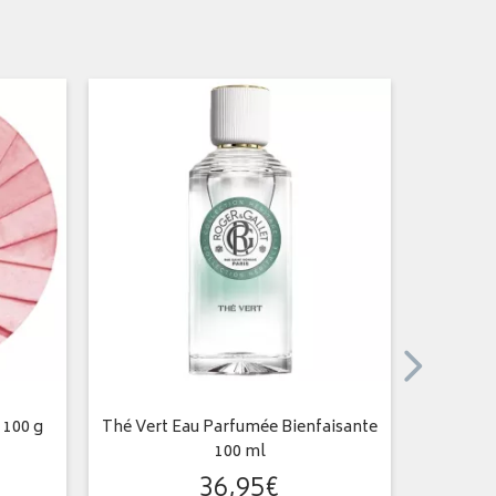
 100 g
Thé Vert Eau Parfumée Bienfaisante
Ro
100 ml
36
,
95
€