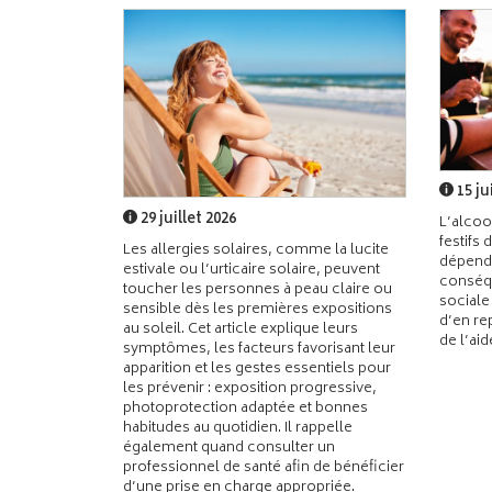
15 ju
29 juillet 2026
L’alcoo
festifs 
Les allergies solaires, comme la lucite
dépend
estivale ou l’urticaire solaire, peuvent
conséqu
toucher les personnes à peau claire ou
sociale
sensible dès les premières expositions
d’en re
au soleil. Cet article explique leurs
de l’ai
symptômes, les facteurs favorisant leur
apparition et les gestes essentiels pour
les prévenir : exposition progressive,
photoprotection adaptée et bonnes
habitudes au quotidien. Il rappelle
également quand consulter un
professionnel de santé afin de bénéficier
d’une prise en charge appropriée.