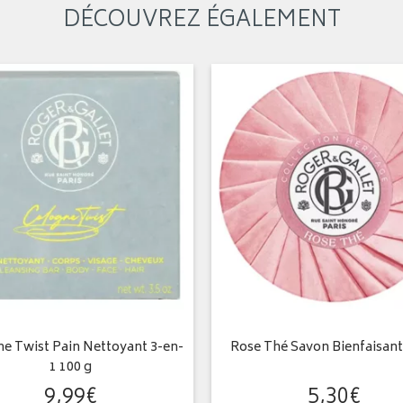
DÉCOUVREZ ÉGALEMENT
e Twist Pain Nettoyant 3-en-
Rose Thé Savon Bienfaisant
1 100 g
9
,
99
€
5
,
30
€