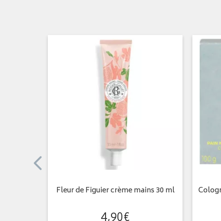
roli 250ml
Fleur de Figuier crème mains 30 ml
Cologn
4
,
90
€