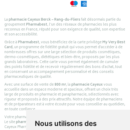
La
pharmacie Cayeux Berck – Rang-du-Fliers
fait désormais partie du
groupement
Pharmabest
, l’un des réseaux de pharmacies les plus
reconnus en France, réputé pour son exigence de qualité, son expertise
et son accessibilité.
Grâce à
Pharmabest
, vous bénéficiez de la carte privilège
My Very Best
Card
, un programme de fidélité gratuit qui vous permet d’accéder à de
nombreuses offres sur une large sélection de produits cosmétiques,
dermo-cosmétiques, diététiques et bien-être, proposés par les plus
grands laboratoires. Cette carte vous permet également de cumuler
des points fidélité et de recevoir régulièrement des bons d’achat, tout
en conservant un accompagnement personnalisé et des conseils
pharmaceutiques de qualité.
Avec une surface de vente de
800 m²
, la
pharmacie Cayeux
vous
accueille dans un espace moderne et spacieux, offrant un choix très
large de produits en pharmacie et parapharmacie, sélectionnés avec
rigueur et proposés à des prix attractifs. Notre équipe de pharmaciens
et de préparateurs est à votre écoute pour vous conseiller au quotidien,
en toute confiance.
Votre pharmacie en ligne :
pharmacie-cayeux.fr
Le site
pharmacie-cayeux.fr
est le prolongement digital de la pharmacie
Nous utilisons des
Cayeux Pharmabest Berck-sur-Mer – Rang-du-Fliers.