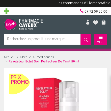
Les commandes d'Homéopathie peuven
09 72 09 30 00
MENU
Accueil
Marque
Mediceutics
Revelateur Eclat Soin Perfecteur De Teint 50 ml
PRIX
PROMO