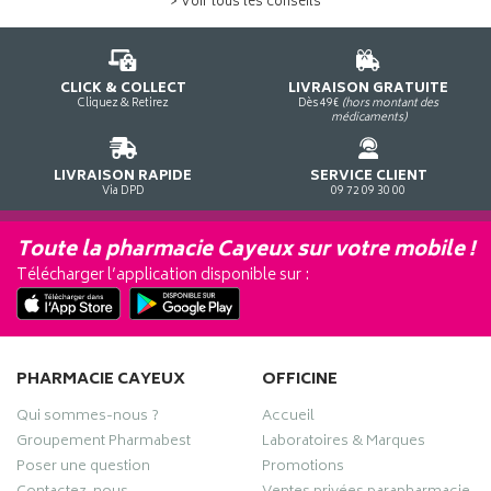
> Voir tous les conseils
CLICK & COLLECT
LIVRAISON GRATUITE
Cliquez & Retirez
Dès 49€
(hors montant des
médicaments)
LIVRAISON RAPIDE
SERVICE CLIENT
Via DPD
09 72 09 30 00
Toute la pharmacie Cayeux sur votre mobile !
Télécharger l’application disponible sur :
PHARMACIE CAYEUX
OFFICINE
Qui sommes-nous ?
Accueil
Groupement Pharmabest
Laboratoires & Marques
Poser une question
Promotions