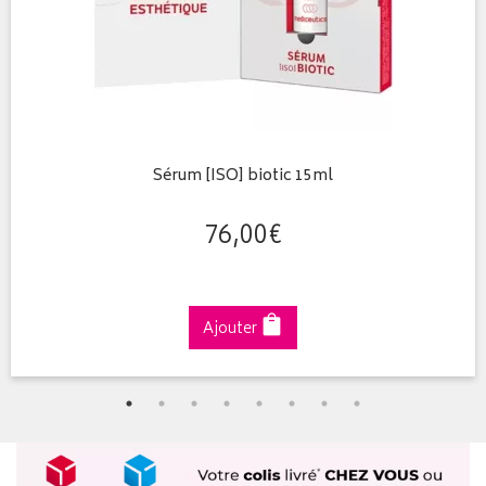
Sérum [ISO] biotic 15ml
76
,
00
€
Ajouter