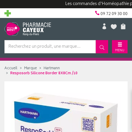
Les commandes d'Homéopathie peuven
09 72 09 30 00
MENU
Accueil
Marque
Hartmann
Resposorb Silicone Border 8X8Cm /10