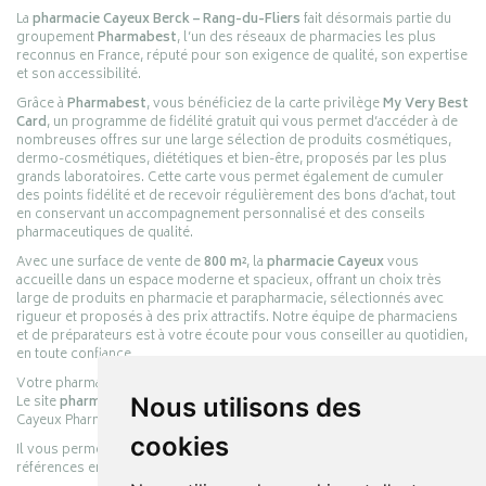
La
pharmacie Cayeux Berck – Rang-du-Fliers
fait désormais partie du
groupement
Pharmabest
, l’un des réseaux de pharmacies les plus
reconnus en France, réputé pour son exigence de qualité, son expertise
et son accessibilité.
Grâce à
Pharmabest
, vous bénéficiez de la carte privilège
My Very Best
Card
, un programme de fidélité gratuit qui vous permet d’accéder à de
nombreuses offres sur une large sélection de produits cosmétiques,
dermo-cosmétiques, diététiques et bien-être, proposés par les plus
grands laboratoires. Cette carte vous permet également de cumuler
des points fidélité et de recevoir régulièrement des bons d’achat, tout
en conservant un accompagnement personnalisé et des conseils
pharmaceutiques de qualité.
Avec une surface de vente de
800 m²
, la
pharmacie Cayeux
vous
accueille dans un espace moderne et spacieux, offrant un choix très
large de produits en pharmacie et parapharmacie, sélectionnés avec
rigueur et proposés à des prix attractifs. Notre équipe de pharmaciens
et de préparateurs est à votre écoute pour vous conseiller au quotidien,
en toute confiance.
Votre pharmacie en ligne :
pharmacie-cayeux.fr
Le site
pharmacie-cayeux.fr
est le prolongement digital de la pharmacie
Nous utilisons des
Cayeux Pharmabest Berck-sur-Mer – Rang-du-Fliers.
cookies
Il vous permet de réaliser vos achats en ligne parmi des milliers de
références en :