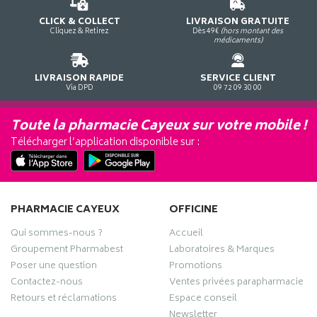
CLICK & COLLECT
LIVRAISON GRATUITE
Cliquez & Retirez
Dès 49€
(hors montant des
médicaments)
LIVRAISON RAPIDE
SERVICE CLIENT
Via DPD
09 72 09 30 00
Toute la pharmacie Cayeux sur votre mobile !
Télécharger l’application disponible sur :
PHARMACIE CAYEUX
OFFICINE
Qui sommes-nous ?
Accueil
Groupement Pharmabest
Laboratoires & Marques
Poser une question
Promotions
Contactez-nous
Ventes privées parapharmacie
Retours et réclamations
Espace conseil
Newsletter