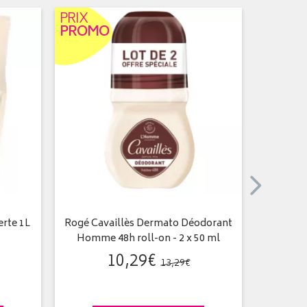
PRIX
PRIX
PROMO
PROM
rte 1L
Rogé Cavaillès Dermato Déodorant
Gel 
Homme 48h roll-on - 2 x 50 ml
10
,
29
€
13
,
29
€