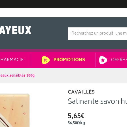
HARMACIE
OFFRES
PROMOTIONS
peaux sensibles 100g
CAVAILLÈS
Satinante savon h
5,65€
56
,
50
€
/kg