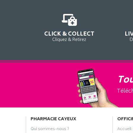
CLICK & COLLECT
LI
Cliquez & Retirez
D
Tou
Téléch
PHARMACIE CAYEUX
OFFICI
Qui sommes-nous ?
Accueil