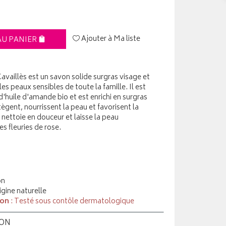
Ajouter à Ma liste
AU PANIER
availlès est un savon solide surgras visage et
s peaux sensibles de toute la famille. Il est
d'huile d'amande bio et est enrichi en surgras
ègent, nourrissent la peau et favorisent la
nettoie en douceur et laisse la peau
 fleuries de rose.
on
igine naturelle
ion
: Testé sous contôle dermatologique
ION