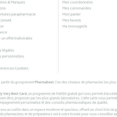
oires & Marques
Mes coordonnées
ons
Mes commandes
privées parapharmacie
Mon panier
conseil
Mes favoris
ter
Ma messagerie
ance
 un effet indésirable
 légales
 personnelles
férences Cookies
s partie du groupement
Pharmabest
, l’un des réseaux de pharmacies les plus
y Very Best Card
, un programme de fidélité gratuit qui vous permet d’accéd
en-être, proposés par les plus grands laboratoires. Cette carte vous permet
compagnement personnalisé et des conseils pharmaceutiques de qualité.
ous accueille dans un espace moderne et spacieux, offrant un choix très lar
 de pharmaciens et de préparateurs est à votre écoute pour vous conseiller au