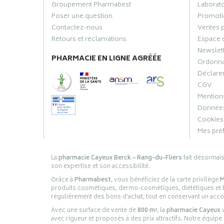
Groupement Pharmabest
Laborat
Poser une question
Promoti
Contactez-nous
Ventes 
Retours et réclamations
Espace 
Newslet
PHARMACIE EN LIGNE AGRÉÉE
Ordonn
Déclarer
CGV
Mentions
Données
Cookies
Mes pré
La
pharmacie Cayeux Berck – Rang-du-Fliers
fait désormai
son expertise et son accessibilité.
Grâce à
Pharmabest
, vous bénéficiez de la carte privilège
M
produits cosmétiques, dermo-cosmétiques, diététiques et bi
régulièrement des bons d’achat, tout en conservant un ac
Avec une surface de vente de
800 m²
, la
pharmacie Cayeux
v
avec rigueur et proposés à des prix attractifs. Notre équipe