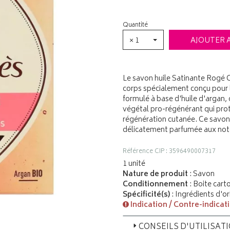
Quantité
× 1
AJOUTER 
Le savon huile Satinante Rogé C
corps spécialement conçu pour le
formulé à base d'huile d'argan, 
végétal pro-régénérant qui prot
régénération cutanée. Ce savon 
délicatement parfumée aux notes
Référence CIP : 3596490007317
1 unité
Nature de produit
: Savon
Conditionnement
: Boite cart
Spécificité(s)
: Ingrédients d'or
Indication / Contre-indicat
CONSEILS D'UTILISAT