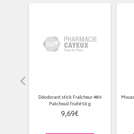
a crème
Déodorant stick Fraîcheur 48H
Mouss
Patchouli fruité 50 g
9
,
69
€