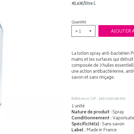
43
,
63
€
/
litre
l.
Quantité
× 1
AJOUTER 
La lotion spray anti-bactérien P
mains et les surfaces qui détruit 
composée de 3 huiles essentielle
une action antibactérienne, antiv
savon et sans rinçage.
Référence CIP : 3401560184365
1 unité
Nature de produit
: Spray
Conditionnement
: Vaporisat
Spécificité(s)
: Sans savon
Label
: Made in France