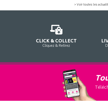
> Voir toutes les actuali
CLICK & COLLECT
LI
Cliquez & Retirez
D
Tou
Téléch