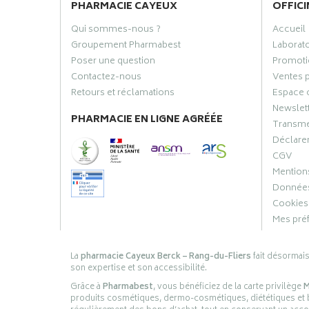
PHARMACIE CAYEUX
OFFICI
Qui sommes-nous ?
Accueil
Groupement Pharmabest
Laborat
Poser une question
Promoti
Contactez-nous
Ventes 
Retours et réclamations
Espace 
Newslet
PHARMACIE EN LIGNE AGRÉÉE
Transme
Déclarer
CGV
Mentions
Données
Cookies
Mes pré
La
pharmacie Cayeux Berck – Rang-du-Fliers
fait désormai
son expertise et son accessibilité.
Grâce à
Pharmabest
, vous bénéficiez de la carte privilège
M
produits cosmétiques, dermo-cosmétiques, diététiques et bi