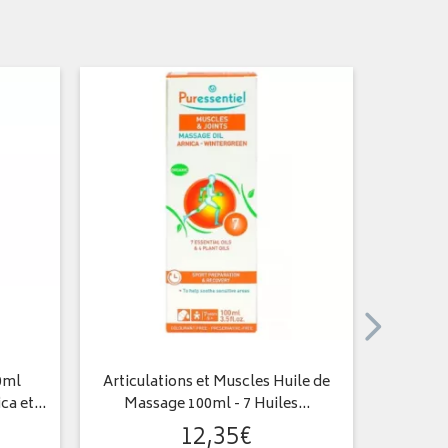
0ml
Articulations et Muscles Huile de
Huile 
ica et…
Massage 100ml - 7 Huiles…
12
,
35
€