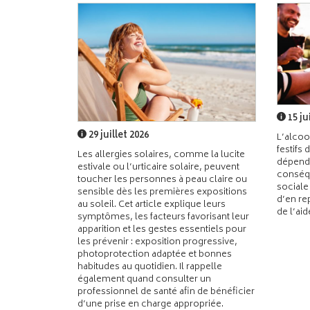
15 ju
29 juillet 2026
L’alcoo
festifs 
Les allergies solaires, comme la lucite
dépend
estivale ou l’urticaire solaire, peuvent
conséqu
toucher les personnes à peau claire ou
sociale
sensible dès les premières expositions
d’en re
au soleil. Cet article explique leurs
de l’ai
symptômes, les facteurs favorisant leur
apparition et les gestes essentiels pour
les prévenir : exposition progressive,
photoprotection adaptée et bonnes
habitudes au quotidien. Il rappelle
également quand consulter un
professionnel de santé afin de bénéficier
d’une prise en charge appropriée.