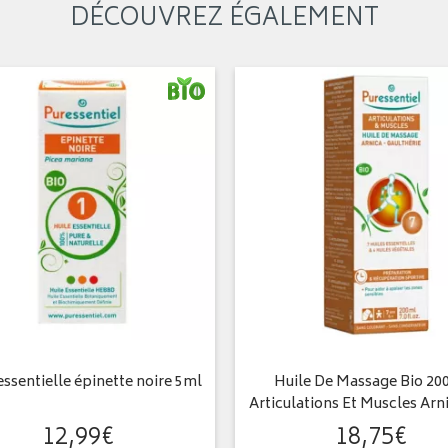
DÉCOUVREZ ÉGALEMENT
essentielle épinette noire 5ml
Huile De Massage Bio 20
Articulations Et Muscles Arn
12
,
99
€
18
,
75
€