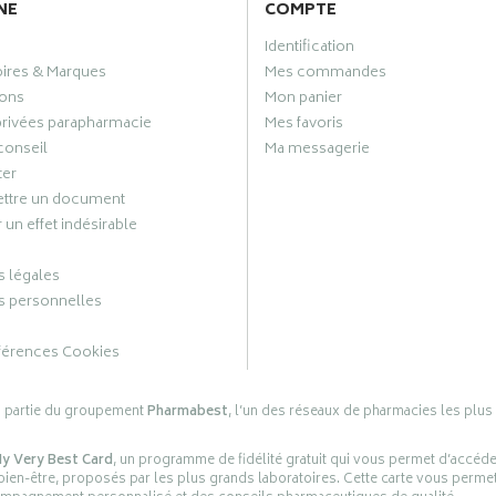
NE
COMPTE
Identification
oires & Marques
Mes commandes
ons
Mon panier
privées parapharmacie
Mes favoris
conseil
Ma messagerie
ter
ttre un document
 un effet indésirable
 légales
 personnelles
férences Cookies
s partie du groupement
Pharmabest
, l’un des réseaux de pharmacies les plus
y Very Best Card
, un programme de fidélité gratuit qui vous permet d’accéd
en-être, proposés par les plus grands laboratoires. Cette carte vous permet