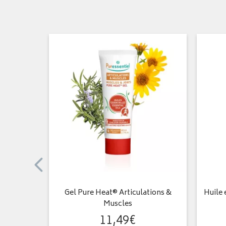
e aspic
Gel Pure Heat® Articulations &
Huile 
Muscles
11
,
49
€