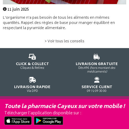
11 juin 2025
L'organisme n'a pas besoin de tous les aliments en mêmes
quantités. Rappel des règles de base pour manger équilibré en
respectant la pyramide alimentaire.
> Voir tous les conseils
CLICK & COLLECT
LIVRAISON GRATUITE
Cliquez & Retirez
Dès 49€
(hors montant des
médicaments)
LIVRAISON RAPIDE
SERVICE CLIENT
Via DPD
09 72 09 30 00
Toute la pharmacie Cayeux sur votre mobile !
Télécharger l’application disponible sur :