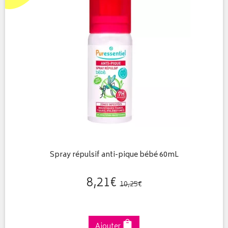
Spray répulsif anti-pique bébé 60mL
8
,
21
€
10
,
25
€
Ajouter