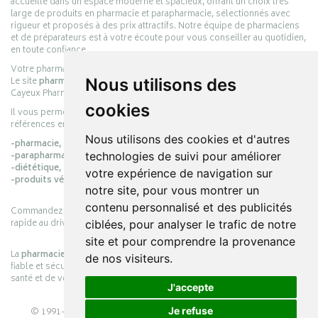
accueille dans un espace moderne et spacieux, offrant un choix très
large de produits en pharmacie et parapharmacie, sélectionnés avec
rigueur et proposés à des prix attractifs. Notre équipe de pharmaciens
et de préparateurs est à votre écoute pour vous conseiller au quotidien,
en toute confiance.
Votre pharmacie en ligne :
pharmacie-cayeux.fr
Le site
pharmacie-cayeux.fr
est le prolongement digital de la pharmacie
Nous utilisons des
Cayeux Pharmabest Berck-sur-Mer – Rang-du-Fliers.
cookies
Il vous permet de réaliser vos achats en ligne parmi des milliers de
références en :
Nous utilisons des cookies et d'autres
-pharmacie,
-parapharmacie,
technologies de suivi pour améliorer
-diététique,
votre expérience de navigation sur
-produits vétérinaires.
notre site, pour vous montrer un
contenu personnalisé et des publicités
Commandez simplement vos produits en ligne et choisissez le retrait
rapide au drive ou la livraison à domicile, en toute simplicité.
ciblées, pour analyser le trafic de notre
site et pour comprendre la provenance
La
pharmacie Cayeux
s’engage à vous offrir une expérience pratique,
de nos visiteurs.
fiable et sécurisée, en officine comme en ligne, au service de votre
santé et de votre bien-être.
J'accepte
© 1991-2026
PHARMACIE CAYEUX
– Tous droits réservés –
Je refuse