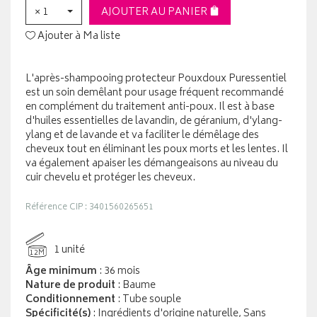
× 1
AJOUTER AU PANIER
Ajouter à Ma liste
L'après-shampooing protecteur Pouxdoux Puressentiel
est un soin demêlant pour usage fréquent recommandé
en complément du traitement anti-poux. Il est à base
d'huiles essentielles de lavandin, de géranium, d'ylang-
ylang et de lavande et va faciliter le démêlage des
cheveux tout en éliminant les poux morts et les lentes. Il
va également apaiser les démangeaisons au niveau du
cuir chevelu et protéger les cheveux.
Référence CIP : 3401560265651
1 unité
12M
Âge minimum
: 36 mois
Nature de produit
: Baume
Conditionnement
: Tube souple
Spécificité(s)
: Ingrédients d'origine naturelle, Sans