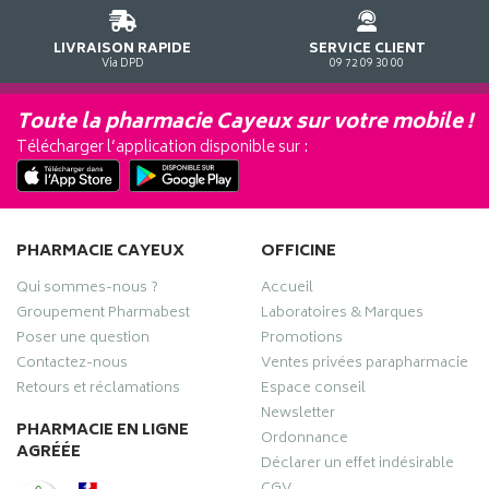
LIVRAISON RAPIDE
SERVICE CLIENT
Via DPD
09 72 09 30 00
Toute la pharmacie Cayeux sur votre mobile !
Télécharger l’application disponible sur :
PHARMACIE CAYEUX
OFFICINE
Qui sommes-nous ?
Accueil
Groupement Pharmabest
Laboratoires & Marques
Poser une question
Promotions
Contactez-nous
Ventes privées parapharmacie
Retours et réclamations
Espace conseil
Newsletter
PHARMACIE EN LIGNE
Ordonnance
AGRÉÉE
Déclarer un effet indésirable