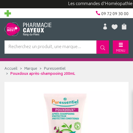
Les commandes d'Homéopathie peuven
09 72 09 30 00
MENU
Accueil
Marque
Puressentiel
Pouxdoux après-shampooing 200mL