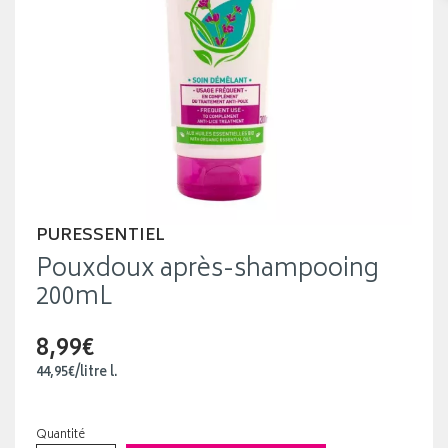
PURESSENTIEL
Pouxdoux après-shampooing
200mL
8,99€
44
,
95
€
/
litre
l.
Quantité