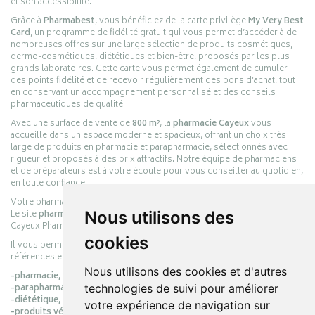
et son accessibilité.
Grâce à
Pharmabest
, vous bénéficiez de la carte privilège
My Very Best
Card
, un programme de fidélité gratuit qui vous permet d’accéder à de
nombreuses offres sur une large sélection de produits cosmétiques,
dermo-cosmétiques, diététiques et bien-être, proposés par les plus
grands laboratoires. Cette carte vous permet également de cumuler
des points fidélité et de recevoir régulièrement des bons d’achat, tout
en conservant un accompagnement personnalisé et des conseils
pharmaceutiques de qualité.
Avec une surface de vente de
800 m²
, la
pharmacie Cayeux
vous
accueille dans un espace moderne et spacieux, offrant un choix très
large de produits en pharmacie et parapharmacie, sélectionnés avec
rigueur et proposés à des prix attractifs. Notre équipe de pharmaciens
et de préparateurs est à votre écoute pour vous conseiller au quotidien,
en toute confiance.
Votre pharmacie en ligne :
pharmacie-cayeux.fr
Le site
pharmacie-cayeux.fr
est le prolongement digital de la pharmacie
Nous utilisons des
Cayeux Pharmabest Berck-sur-Mer – Rang-du-Fliers.
cookies
Il vous permet de réaliser vos achats en ligne parmi des milliers de
références en :
Nous utilisons des cookies et d'autres
-pharmacie,
-parapharmacie,
technologies de suivi pour améliorer
-diététique,
votre expérience de navigation sur
-produits vétérinaires.