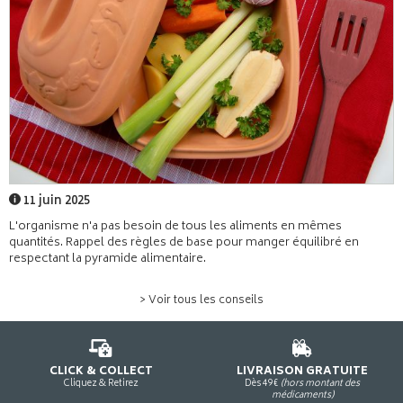
11 juin 2025
L'organisme n'a pas besoin de tous les aliments en mêmes
quantités. Rappel des règles de base pour manger équilibré en
respectant la pyramide alimentaire.
> Voir tous les conseils
CLICK & COLLECT
LIVRAISON GRATUITE
Cliquez & Retirez
Dès 49€
(hors montant des
médicaments)