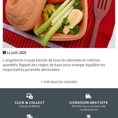
11 juin 2025
L'organisme n'a pas besoin de tous les aliments en mêmes
quantités. Rappel des règles de base pour manger équilibré en
respectant la pyramide alimentaire.
> Voir tous les conseils
CLICK & COLLECT
LIVRAISON GRATUITE
Cliquez & Retirez
Dès 49€
(hors montant des
médicaments)