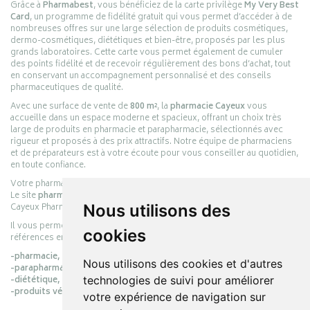
Grâce à
Pharmabest
, vous bénéficiez de la carte privilège
My Very Best
Card
, un programme de fidélité gratuit qui vous permet d’accéder à de
nombreuses offres sur une large sélection de produits cosmétiques,
dermo-cosmétiques, diététiques et bien-être, proposés par les plus
grands laboratoires. Cette carte vous permet également de cumuler
des points fidélité et de recevoir régulièrement des bons d’achat, tout
en conservant un accompagnement personnalisé et des conseils
pharmaceutiques de qualité.
Avec une surface de vente de
800 m²
, la
pharmacie Cayeux
vous
accueille dans un espace moderne et spacieux, offrant un choix très
large de produits en pharmacie et parapharmacie, sélectionnés avec
rigueur et proposés à des prix attractifs. Notre équipe de pharmaciens
et de préparateurs est à votre écoute pour vous conseiller au quotidien,
en toute confiance.
Votre pharmacie en ligne :
pharmacie-cayeux.fr
Le site
pharmacie-cayeux.fr
est le prolongement digital de la pharmacie
Cayeux Pharmabest Berck-sur-Mer – Rang-du-Fliers.
Nous utilisons des
Il vous permet de réaliser vos achats en ligne parmi des milliers de
cookies
références en :
-pharmacie,
Nous utilisons des cookies et d'autres
-parapharmacie,
-diététique,
technologies de suivi pour améliorer
-produits vétérinaires.
votre expérience de navigation sur