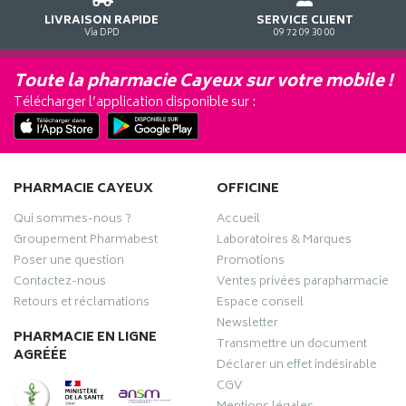
LIVRAISON RAPIDE
SERVICE CLIENT
Via DPD
09 72 09 30 00
Toute la pharmacie Cayeux sur votre mobile !
Télécharger l’application disponible sur :
PHARMACIE CAYEUX
OFFICINE
Qui sommes-nous ?
Accueil
Groupement Pharmabest
Laboratoires & Marques
Poser une question
Promotions
Contactez-nous
Ventes privées parapharmacie
Retours et réclamations
Espace conseil
Newsletter
PHARMACIE EN LIGNE
Transmettre un document
AGRÉÉE
Déclarer un effet indésirable
CGV