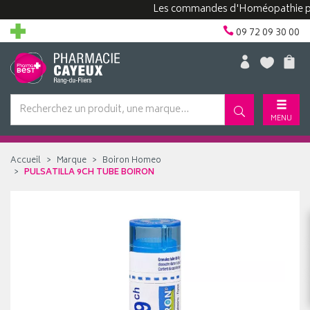
Les commandes d'Homéopathie peuvent
09 72 09 30 00
MENU
Accueil
Marque
Boiron Homeo
PULSATILLA 9CH TUBE BOIRON