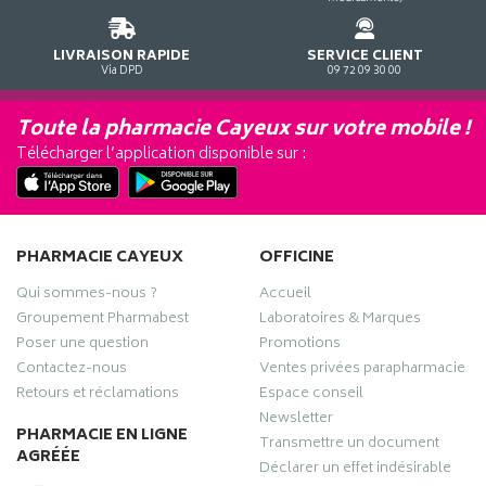
LIVRAISON RAPIDE
SERVICE CLIENT
Via DPD
09 72 09 30 00
Toute la pharmacie Cayeux sur votre mobile !
Télécharger l’application disponible sur :
PHARMACIE CAYEUX
OFFICINE
Qui sommes-nous ?
Accueil
Groupement Pharmabest
Laboratoires & Marques
Poser une question
Promotions
Contactez-nous
Ventes privées parapharmacie
Retours et réclamations
Espace conseil
Newsletter
PHARMACIE EN LIGNE
Transmettre un document
AGRÉÉE
Déclarer un effet indésirable