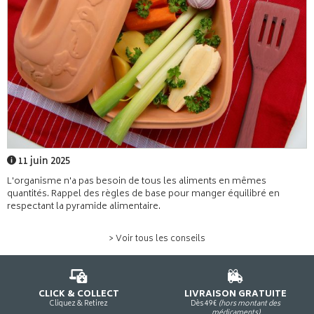
11 juin 2025
L'organisme n'a pas besoin de tous les aliments en mêmes
quantités. Rappel des règles de base pour manger équilibré en
respectant la pyramide alimentaire.
> Voir tous les conseils
CLICK & COLLECT
LIVRAISON GRATUITE
Cliquez & Retirez
Dès 49€
(hors montant des
médicaments)