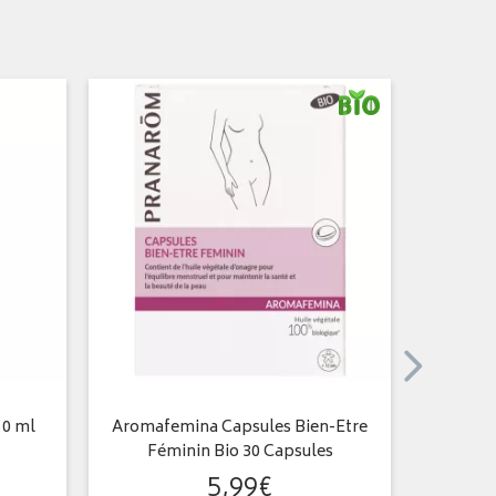
50 ml
Aromafemina Capsules Bien-Etre
Huile v
Féminin Bio 30 Capsules
5
,
99
€