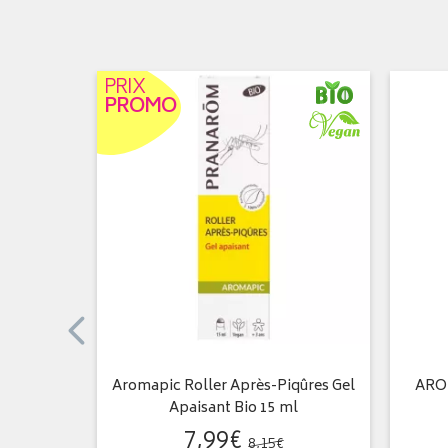
PRIX
PROMO
bre Bio 5
Aromapic Roller Après-Piqûres Gel
AROM
Apaisant Bio 15 ml
7
,
99
€
8
,
15
€