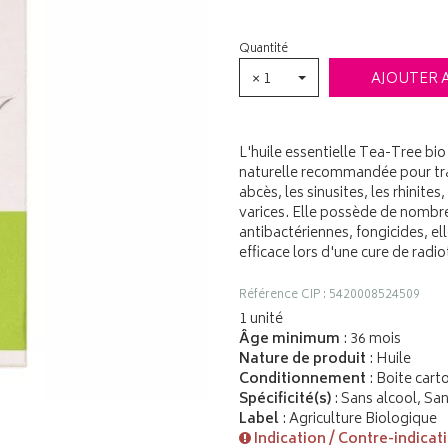
Quantité
× 1
AJOUTER 
L'huile essentielle Tea-Tree bio
naturelle recommandée pour trai
abcès, les sinusites, les rhinites
varices. Elle possède de nombr
antibactériennes, fongicides, el
efficace lors d'une cure de radi
Référence CIP : 5420008524509
1 unité
Âge minimum
: 36 mois
Nature de produit
: Huile
Conditionnement
: Boite cart
Spécificité(s)
: Sans alcool, Sa
Label
: Agriculture Biologique
Indication / Contre-indicat