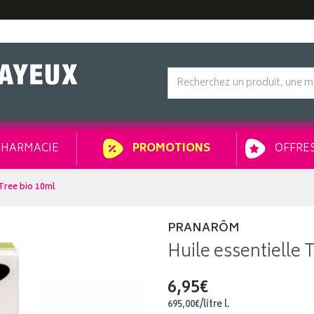
HARMACIE
OFFRES
PROMOTIONS
Tree bio 10ml
PRANARÔM
Huile essentielle 
6,95€
695
,
00
€
/
litre
l.