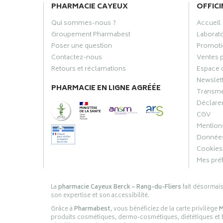
PHARMACIE CAYEUX
OFFICI
Qui sommes-nous ?
Accueil
Groupement Pharmabest
Laborat
Poser une question
Promoti
Contactez-nous
Ventes 
Retours et réclamations
Espace 
Newslet
PHARMACIE EN LIGNE AGRÉÉE
Transme
Déclarer
CGV
Mentions
Données
Cookies
Mes pré
La
pharmacie Cayeux Berck – Rang-du-Fliers
fait désormai
son expertise et son accessibilité.
Grâce à
Pharmabest
, vous bénéficiez de la carte privilège
M
produits cosmétiques, dermo-cosmétiques, diététiques et bi