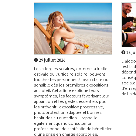
15 ju
29 juillet 2026
L’alcoo
festifs 
Les allergies solaires, comme la lucite
dépend
estivale ou l’urticaire solaire, peuvent
conséqu
toucher les personnes à peau claire ou
sociale
sensible dès les premières expositions
d’en re
au soleil. Cet article explique leurs
de l’ai
symptômes, les facteurs favorisant leur
apparition et les gestes essentiels pour
les prévenir : exposition progressive,
photoprotection adaptée et bonnes
habitudes au quotidien. Il rappelle
également quand consulter un
professionnel de santé afin de bénéficier
d’une prise en charge appropriée.