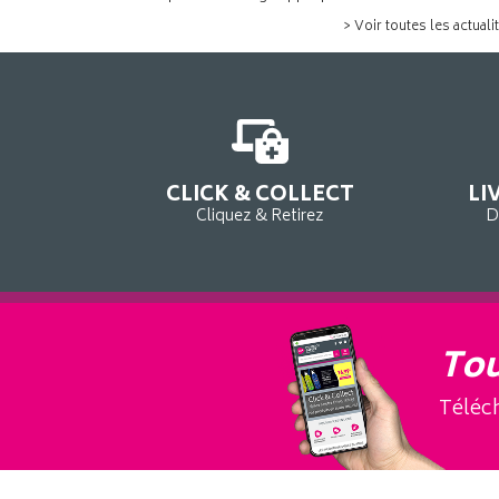
> Voir toutes les actuali
CLICK & COLLECT
LI
Cliquez & Retirez
D
Tou
Téléch