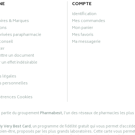
NE
COMPTE
Identification
oires & Marques
Mes commandes
ons
Mon panier
privées parapharmacie
Mes favoris
conseil
Ma messagerie
ter
ttre un document
 un effet indésirable
 légales
 personnelles
férences Cookies
s partie du groupement
Pharmabest
, l’un des réseaux de pharmacies les plus
y Very Best Card
, un programme de fidélité gratuit qui vous permet d’accéd
en-être, proposés par les plus grands laboratoires. Cette carte vous permet