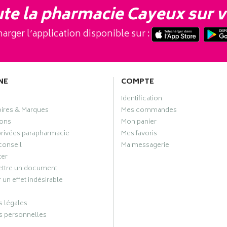
te la pharmacie Cayeux sur v
arger l’application disponible sur :
NE
COMPTE
Identification
oires & Marques
Mes commandes
ons
Mon panier
privées parapharmacie
Mes favoris
conseil
Ma messagerie
ter
ttre un document
 un effet indésirable
 légales
 personnelles