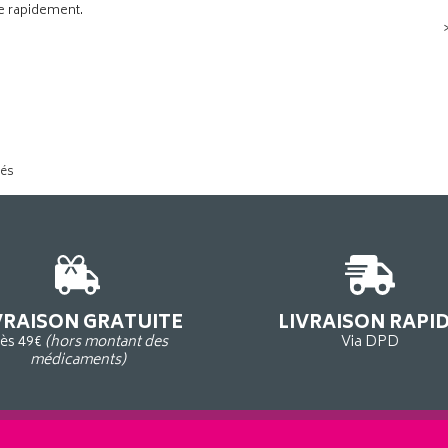
de rapidement.
tés
VRAISON GRATUITE
LIVRAISON RAPI
ès 49€
(hors montant des
Via DPD
médicaments)