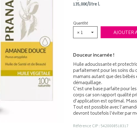
135
,
00
€
/
litre
l.
Quantité
× 1
AJOUTER 
Douceur incarnée !
Huile adoucissante et protectri
parfaitement pour les soins du c
mamans autant que des bébés en
démaquillage.
C’est une base parfaite pour l
corps car son rapport qualité pr
d’application est optimal. Mass
Tout est possible avec l’amand
devront toutefois l’éviter par 
Référence CIP : 5420008518317