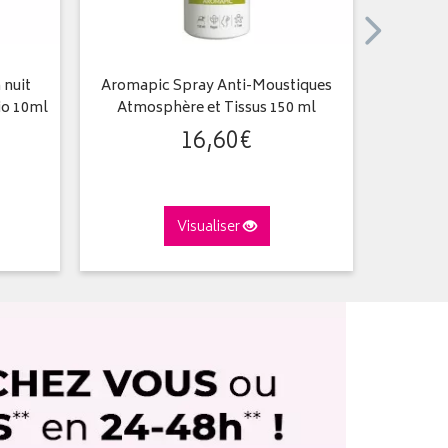
 nuit
Aromapic Spray Anti-Moustiques
Sirop - 
bio 10ml
Atmosphère et Tissus 150 ml
16
,
60
€
Visualiser
A