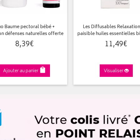
o Baume pectoral bébé +
Les Diffusables Relaxation
on défenses naturelles offerte
paisible huiles essentielles 
8
,
39
€
11
,
49
€
Ajouter au panier
Visualiser