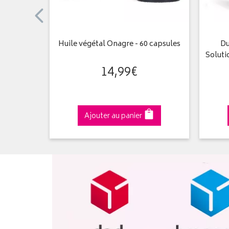
bre Bio 5
Huile végétal Onagre - 60 capsules
Du
Soluti
14
,
99
€
Ajouter au panier