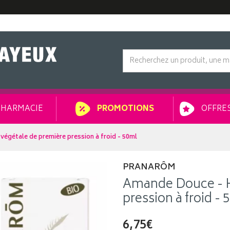
HARMACIE
OFFRES
PROMOTIONS
végétale de première pression à froid - 50ml
PRANARÔM
Amande Douce - H
pression à froid - 
6,75€