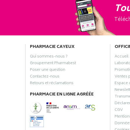
Tou
Téléch
PHARMACIE CAYEUX
OFFICI
Qui sommes-nous ?
Accueil
Groupement Pharmabest
Laborat
Poser une question
Promoti
Contactez-nous
Ventes 
Retours et réclamations
Espace 
Newslet
PHARMACIE EN LIGNE AGRÉÉE
Transme
Déclarer
CGV
Mentions
Données