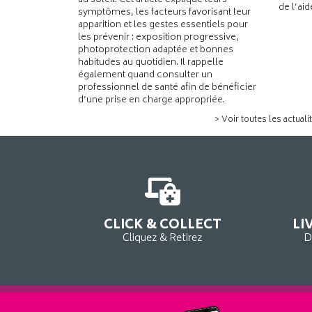
au soleil. Cet article explique leurs
de l’ai
symptômes, les facteurs favorisant leur
apparition et les gestes essentiels pour
les prévenir : exposition progressive,
photoprotection adaptée et bonnes
habitudes au quotidien. Il rappelle
également quand consulter un
professionnel de santé afin de bénéficier
d’une prise en charge appropriée.
> Voir toutes les actuali
CLICK & COLLECT
LI
Cliquez & Retirez
D