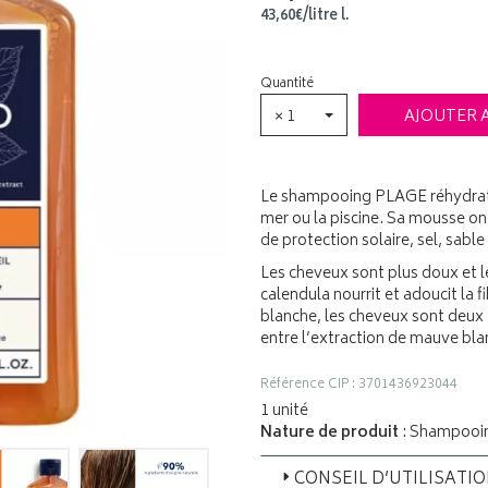
43
,
60
€
/
litre
l.
Quantité
× 1
AJOUTER 
Le shampooing PLAGE réhydrate e
mer ou la piscine. Sa mousse on
de protection solaire, sel, sable
Les cheveux sont plus doux et lé
calendula nourrit et adoucit la 
blanche, les cheveux sont deux f
entre l’extraction de mauve blan
Référence CIP : 3701436923044
1 unité
Nature de produit
: Shampooi
CONSEIL D’UTILISATI