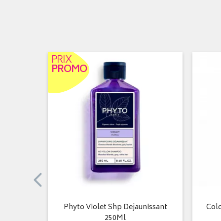
PRIX
PROMO
nen 5.5
Phyto Violet Shp Dejaunissant
Colo
250Ml