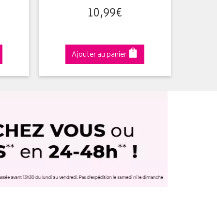
10
,
99
€
Ajouter au panier
A