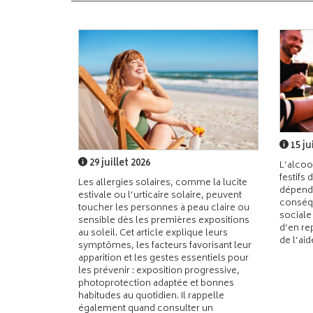
15 ju
29 juillet 2026
L’alcoo
festifs 
Les allergies solaires, comme la lucite
dépend
estivale ou l’urticaire solaire, peuvent
conséqu
toucher les personnes à peau claire ou
sociale
sensible dès les premières expositions
d’en re
au soleil. Cet article explique leurs
de l’ai
symptômes, les facteurs favorisant leur
apparition et les gestes essentiels pour
les prévenir : exposition progressive,
photoprotection adaptée et bonnes
habitudes au quotidien. Il rappelle
également quand consulter un