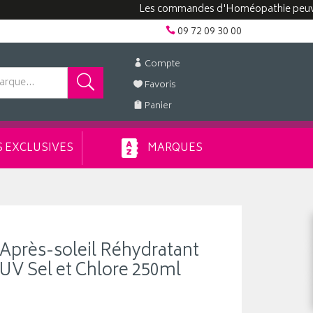
Les commandes d'Homéopathie peuvent pren
09 72 09 30 00
Compte
Favoris
Panier
 EXCLUSIVES
MARQUES
Après-soleil Réhydratant
UV Sel et Chlore 250ml