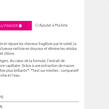
Ajouter à Ma liste
AU PANIER
t répare les cheveux fragilisés par le soleil, la
ctueuse nettoie en douceur et élimine les résidus
 et chlore.
gers. Au cœur de la formule, l’extrait de
fibre capillaire. Grâce à une extraction de mauve
ois plus brillants*. *test sur mèches : comparatif
che et l’eau.
ng
ON