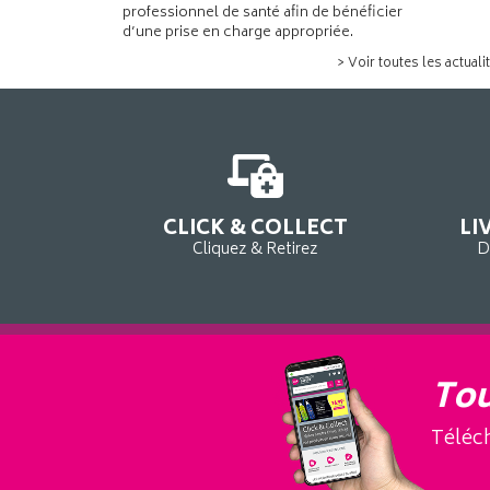
professionnel de santé afin de bénéficier
d’une prise en charge appropriée.
> Voir toutes les actuali
CLICK & COLLECT
LI
Cliquez & Retirez
D
Tou
Téléch