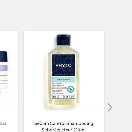
niss
Sébum Control Shampooing
Sh
Séboréducteur 250ml
Réhydra