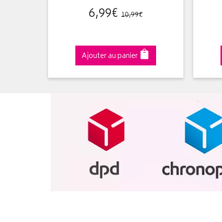
6
,
99
€
10
,
99
€
Ajouter au panier