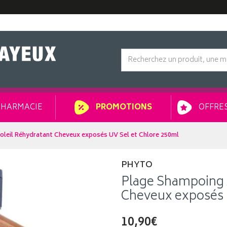
HARMACIE
OFFRES
PROMOTIONS
leil Réhydratant Cheveux exposés UV Sel et Chlore 250ml
PHYTO
Plage Shampoing 
Cheveux exposés 
10,90€