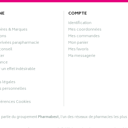
NE
COMPTE
Identification
oires & Marques
Mes coordonnées
ons
Mes commandes
privées parapharmacie
Mon panier
conseil
Mes favoris
ter
Ma messagerie
ance
 un effet indésirable
 légales
 personnelles
férences Cookies
s partie du groupement
Pharmabest
, l’un des réseaux de pharmacies les plus