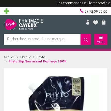
Les commandes d'Homéopathie peuven
09 72 09 30 00
MENU
Accueil
Marque
Phyto
Phyto Shp Nourrissant Recharge 750Ml