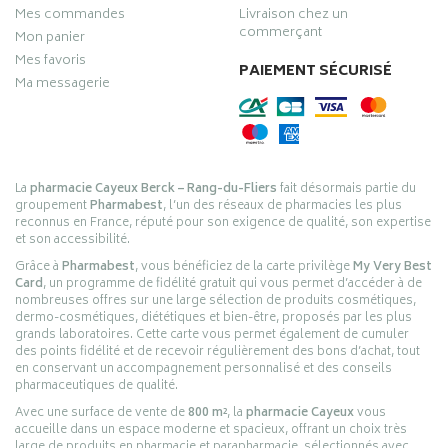
Mes commandes
Livraison chez un
commerçant
Mon panier
Mes favoris
PAIEMENT SÉCURISÉ
Ma messagerie
La
pharmacie Cayeux Berck – Rang-du-Fliers
fait désormais partie du
groupement
Pharmabest
, l’un des réseaux de pharmacies les plus
reconnus en France, réputé pour son exigence de qualité, son expertise
et son accessibilité.
Grâce à
Pharmabest
, vous bénéficiez de la carte privilège
My Very Best
Card
, un programme de fidélité gratuit qui vous permet d’accéder à de
nombreuses offres sur une large sélection de produits cosmétiques,
dermo-cosmétiques, diététiques et bien-être, proposés par les plus
grands laboratoires. Cette carte vous permet également de cumuler
des points fidélité et de recevoir régulièrement des bons d’achat, tout
en conservant un accompagnement personnalisé et des conseils
pharmaceutiques de qualité.
Avec une surface de vente de
800 m²
, la
pharmacie Cayeux
vous
accueille dans un espace moderne et spacieux, offrant un choix très
large de produits en pharmacie et parapharmacie, sélectionnés avec