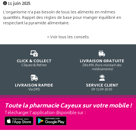
11 juin 2025
L'organisme n'a pas besoin de tous les aliments en mêmes
quantités. Rappel des règles de base pour manger équilibré en
respectant la pyramide alimentaire.
> Voir tous les conseils
CLICK & COLLECT
LIVRAISON GRATUITE
Cliquez & Retirez
Dès 49€
(hors montant des
médicaments)
LIVRAISON RAPIDE
SERVICE CLIENT
Via DPD
09 72 09 30 00
Toute la pharmacie Cayeux sur votre mobile !
Télécharger l’application disponible sur :