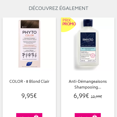
DÉCOUVREZ ÉGALEMENT
PRIX
PROMO
COLOR - 8 Blond Clair
Anti-Démangeaisons
Shampooing…
9
,
95
€
6
,
99
€
10
,
99
€