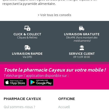
respectant la pyramide alimentaire.
> Voir tous les conseils
CLICK & COLLECT
LIVRAISON GRATUITE
Cliquez & Retirez
Dès 49€
(hors montant des
médicaments)
LIVRAISON RAPIDE
SERVICE CLIENT
Via DPD
09 72 09 30 00
Toute la pharmacie Cayeux sur votre mobile !
Télécharger l’application disponible sur :
PHARMACIE CAYEUX
OFFICINE
Qui sommes-nous ?
Accueil