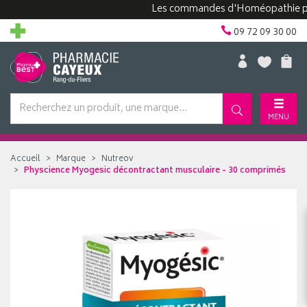
Les commandes d'Homéopathie peuvent
09 72 09 30 00
MENU
Accueil
Marque
Nutreov
Physcience Myogesic décontractant musculaire - 30 comprimés