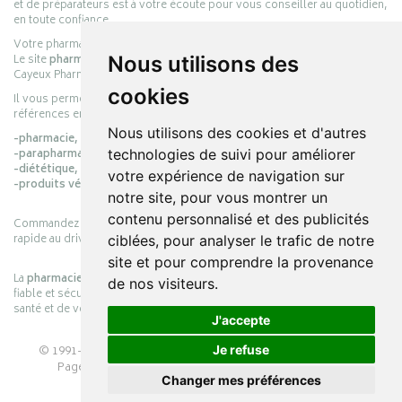
et de préparateurs est à votre écoute pour vous conseiller au quotidien,
en toute confiance.
Votre pharmacie en ligne :
pharmacie-cayeux.fr
Le site
pharmacie-cayeux.fr
est le prolongement digital de la pharmacie
Nous utilisons des
Cayeux Pharmabest Berck-sur-Mer – Rang-du-Fliers.
cookies
Il vous permet de réaliser vos achats en ligne parmi des milliers de
références en :
Nous utilisons des cookies et d'autres
-pharmacie,
-parapharmacie,
technologies de suivi pour améliorer
-diététique,
votre expérience de navigation sur
-produits vétérinaires.
notre site, pour vous montrer un
contenu personnalisé et des publicités
Commandez simplement vos produits en ligne et choisissez le retrait
rapide au drive ou la livraison à domicile, en toute simplicité.
ciblées, pour analyser le trafic de notre
site et pour comprendre la provenance
La
pharmacie Cayeux
s’engage à vous offrir une expérience pratique,
de nos visiteurs.
fiable et sécurisée, en officine comme en ligne, au service de votre
santé et de votre bien-être.
J'accepte
© 1991-2026
PHARMACIE CAYEUX
– Tous droits réservés –
Je refuse
Page mise à jour le 03/08/2026 –
Pharmacie en ligne
Changer mes préférences
Apotekisto