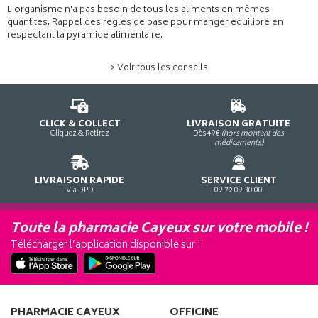
L'organisme n'a pas besoin de tous les aliments en mêmes
quantités. Rappel des règles de base pour manger équilibré en
respectant la pyramide alimentaire.
> Voir tous les conseils
CLICK & COLLECT
LIVRAISON GRATUITE
Cliquez & Retirez
Dès 49€
(hors montant des
médicaments)
LIVRAISON RAPIDE
SERVICE CLIENT
Via DPD
09 72 09 30 00
Toute la pharmacie Cayeux sur votre mobile !
Télécharger l’application disponible sur :
PHARMACIE CAYEUX
OFFICINE