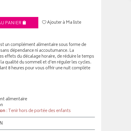
Ajouter à Ma liste
AU PANIER
st un complément alimentaire sous forme de
l sans dépendance ni accoutumance. La
s effets du décalage horaire, de réduire le temps
a qualité du sommeil et d'en réguler les cycles.
dant 8 heures pour vous offrir une nuit complète
t alimentaire
on
ion
: Tenir hors de portée des enfants
ON