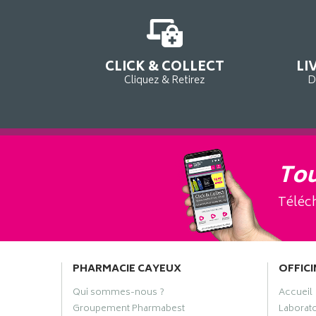
CLICK & COLLECT
LI
Cliquez & Retirez
D
Tou
Téléch
PHARMACIE CAYEUX
OFFICI
Qui sommes-nous ?
Accueil
Groupement Pharmabest
Laborat