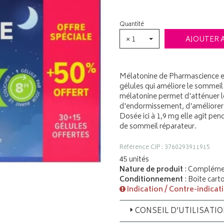
Quantité
× 1
AJOUTER 
Mélatonine de Pharmascience e
gélules qui améliore le sommei
mélatonine permet d'atténuer le
d'endormissement, d'améliorer l
Dosée ici à 1,9 mg elle agit pen
de sommeil réparateur.
Référence CIP : 3760293911915
45 unités
Nature de produit
: Complémen
Conditionnement
: Boite cart
Indication / Contre-indicat
CONSEIL D’UTILISATI