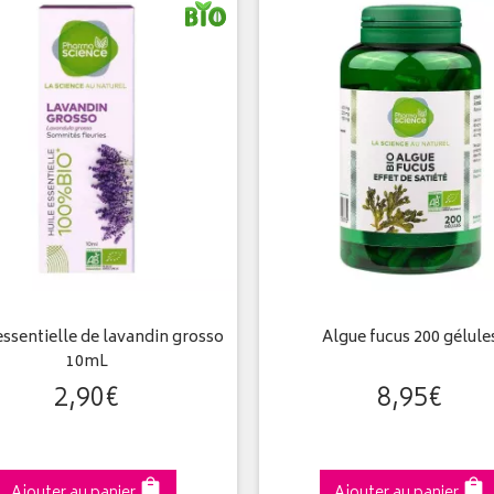
essentielle de lavandin grosso
Algue fucus 200 gélule
10mL
2
,
90
€
8
,
95
€
Ajouter au panier
Ajouter au panier