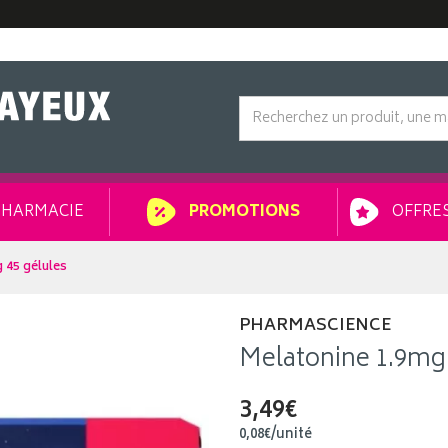
HARMACIE
OFFRES
PROMOTIONS
 45 gélules
PHARMASCIENCE
Melatonine 1.9mg 
3,49€
0
,
08
€
/unité