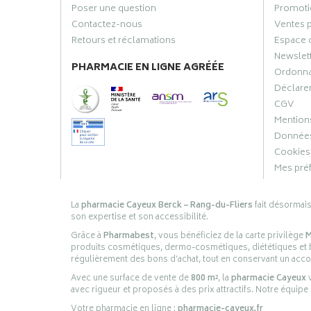
Poser une question
Promoti
Contactez-nous
Ventes 
Retours et réclamations
Espace 
Newslet
PHARMACIE EN LIGNE AGRÉÉE
Ordonn
Déclarer
CGV
Mentions
Données
Cookies
Mes pré
La
pharmacie Cayeux Berck – Rang-du-Fliers
fait désormai
son expertise et son accessibilité.
Grâce à
Pharmabest
, vous bénéficiez de la carte privilège
M
produits cosmétiques, dermo-cosmétiques, diététiques et bi
régulièrement des bons d’achat, tout en conservant un ac
Avec une surface de vente de
800 m²
, la
pharmacie Cayeux
v
avec rigueur et proposés à des prix attractifs. Notre équipe
Votre pharmacie en ligne :
pharmacie-cayeux.fr