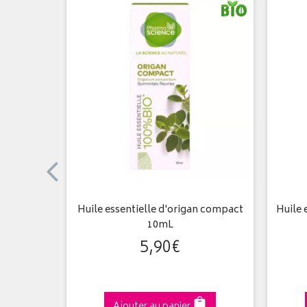
rine 1L
Huile essentielle d'origan compact
Huile 
10mL
5
,
90
€
Ajouter au panier