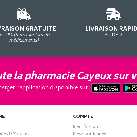
VRAISON GRATUITE
LIVRAISON RAPI
ès 49€
(hors montant des
Via DPD
médicaments)
te la pharmacie Cayeux sur v
arger l’application disponible sur :
NE
COMPTE
Identification
oires & Marques
Mes coordonnées