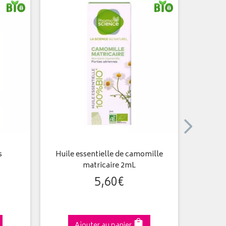
s
Huile essentielle de camomille
Fortif
matricaire 2mL
5
,
60
€
Ajouter au panier
A