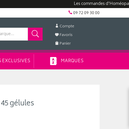
Les commandes d'Homéopathie peuv
09 72 09 30 00
Compte
Favoris
Panier
 EXCLUSIVES
MARQUES
45 gélules