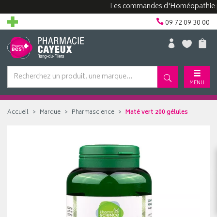
Les commandes d'Homéopathie peuven
09 72 09 30 00
MENU
Accueil
Marque
Pharmascience
Maté vert 200 gélules