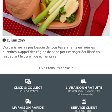
11 juin 2025
L'organisme n'a pas besoin de tous les aliments en mêmes
quantités. Rappel des règles de base pour manger équilibré en
respectant la pyramide alimentaire.
> Voir tous les conseils
CLICK & COLLECT
LIVRAISON GRATUITE
Cliquez & Retirez
Dès 49€
(hors montant des
médicaments)
LIVRAISON RAPIDE
SERVICE CLIENT
Via DPD
09 72 09 30 00