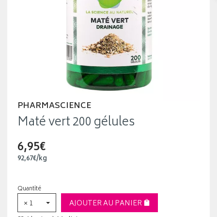
PHARMASCIENCE
Maté vert 200 gélules
6,95€
92
,
67
€
/kg
Quantité
× 1
AJOUTER AU PANIER