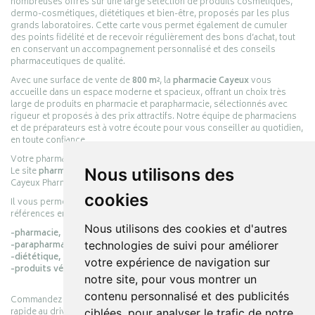
nombreuses offres sur une large sélection de produits cosmétiques,
dermo-cosmétiques, diététiques et bien-être, proposés par les plus
grands laboratoires. Cette carte vous permet également de cumuler
des points fidélité et de recevoir régulièrement des bons d’achat, tout
en conservant un accompagnement personnalisé et des conseils
pharmaceutiques de qualité.
Avec une surface de vente de
800 m²
, la
pharmacie Cayeux
vous
accueille dans un espace moderne et spacieux, offrant un choix très
large de produits en pharmacie et parapharmacie, sélectionnés avec
rigueur et proposés à des prix attractifs. Notre équipe de pharmaciens
et de préparateurs est à votre écoute pour vous conseiller au quotidien,
en toute confiance.
Votre pharmacie en ligne :
pharmacie-cayeux.fr
Le site
pharmacie-cayeux.fr
est le prolongement digital de la pharmacie
Nous utilisons des
Cayeux Pharmabest Berck-sur-Mer – Rang-du-Fliers.
cookies
Il vous permet de réaliser vos achats en ligne parmi des milliers de
références en :
Nous utilisons des cookies et d'autres
-pharmacie,
-parapharmacie,
technologies de suivi pour améliorer
-diététique,
votre expérience de navigation sur
-produits vétérinaires.
notre site, pour vous montrer un
contenu personnalisé et des publicités
Commandez simplement vos produits en ligne et choisissez le retrait
rapide au drive ou la livraison à domicile, en toute simplicité.
ciblées, pour analyser le trafic de notre