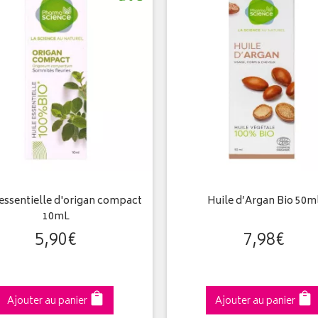
 essentielle d'origan compact
Huile d’Argan Bio 50m
10mL
5
,
90
€
7
,
98
€
Ajouter au panier
Ajouter au panier