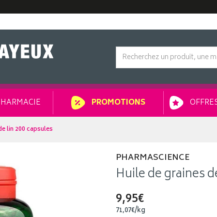
HARMACIE
OFFRES
PROMOTIONS
de lin 200 capsules
PHARMASCIENCE
Huile de graines d
9,95€
71
,
07
€
/kg