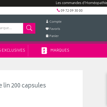
Les commandes d'Homéopathie peuvent
09 72 09 30 00
Compte
Favoris
Panier
 EXCLUSIVES
MARQUES
e lin 200 capsules