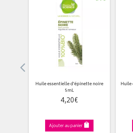
wi 18ml
Huile essentielle d'épinette noire
Huile
5mL
4
,
20
€
Ajouter au panier