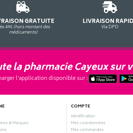
VRAISON GRATUITE
LIVRAISON RAPI
ès 49€
(hors montant des
Via DPD
médicaments)
te la pharmacie Cayeux sur v
arger l’application disponible sur :
NE
COMPTE
Identification
oires & Marques
Mes coordonnées
ons
Mes commandes