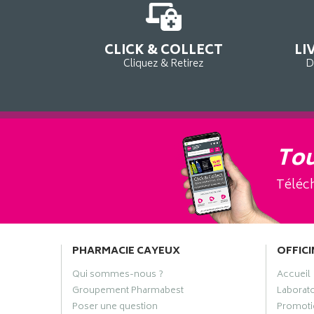
CLICK & COLLECT
LI
Cliquez & Retirez
D
Tou
Téléch
PHARMACIE CAYEUX
OFFICI
Qui sommes-nous ?
Accueil
Groupement Pharmabest
Laborat
Poser une question
Promoti