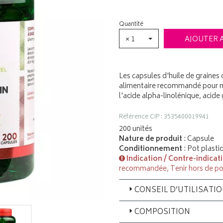
Quantité
× 1
AJOUTER 
Les capsules d'huile de graine
alimentaire recommandé pour m
l'acide alpha-linolénique, acide
Référence CIP : 3535400019941
200 unités
Nature de produit
: Capsule
Conditionnement
: Pot plasti
Indication / Contre-indicat
recommandée, Tenir hors de po
CONSEIL D’UTILISATI
COMPOSITION