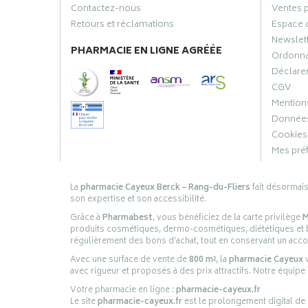
Contactez-nous
Ventes 
Retours et réclamations
Espace 
Newslet
PHARMACIE EN LIGNE AGRÉÉE
Ordonn
Déclarer
CGV
Mentions
Données
Cookies
Mes pré
La
pharmacie Cayeux Berck – Rang-du-Fliers
fait désormai
son expertise et son accessibilité.
Grâce à
Pharmabest
, vous bénéficiez de la carte privilège
M
produits cosmétiques, dermo-cosmétiques, diététiques et bi
régulièrement des bons d’achat, tout en conservant un ac
Avec une surface de vente de
800 m²
, la
pharmacie Cayeux
v
avec rigueur et proposés à des prix attractifs. Notre équipe
Votre pharmacie en ligne :
pharmacie-cayeux.fr
Le site
pharmacie-cayeux.fr
est le prolongement digital de