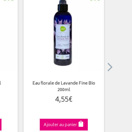
l
Eau florale de Lavande Fine Bio
My
200ml
4
,
55
€
Ajouter au panier
A