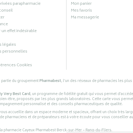
privées parapharmacie
Mon panier
conseil
Mes favoris
ter
Ma messagerie
ance
 un effet indésirable
 légales
 personnelles
férences Cookies
s partie du groupement
Pharmabest
, l’un des réseaux de pharmacies les plus
y Very Best Card
, un programme de fidélité gratuit qui vous permet d’accéd
en-être, proposés par les plus grands laboratoires. Cette carte vous permet
compagnement personnalisé et des conseils pharmaceutiques de qualité.
ous accueille dans un espace moderne et spacieux, offrant un choix très lar
 de pharmaciens et de préparateurs est à votre écoute pour vous conseiller au
 la pharmacie Cayeux Pharmabest Berck-sur-Mer – Rang-du-Fliers.