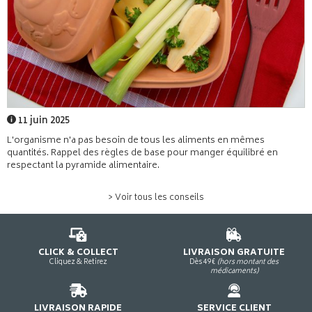
11 juin 2025
L'organisme n'a pas besoin de tous les aliments en mêmes
quantités. Rappel des règles de base pour manger équilibré en
respectant la pyramide alimentaire.
> Voir tous les conseils
CLICK & COLLECT
LIVRAISON GRATUITE
Cliquez & Retirez
Dès 49€
(hors montant des
médicaments)
LIVRAISON RAPIDE
SERVICE CLIENT