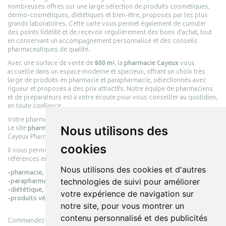
nombreuses offres sur une large sélection de produits cosmétiques,
dermo-cosmétiques, diététiques et bien-être, proposés par les plus
grands laboratoires. Cette carte vous permet également de cumuler
des points fidélité et de recevoir régulièrement des bons d’achat, tout
en conservant un accompagnement personnalisé et des conseils
pharmaceutiques de qualité.
Avec une surface de vente de
800 m²
, la
pharmacie Cayeux
vous
accueille dans un espace moderne et spacieux, offrant un choix très
large de produits en pharmacie et parapharmacie, sélectionnés avec
rigueur et proposés à des prix attractifs. Notre équipe de pharmaciens
et de préparateurs est à votre écoute pour vous conseiller au quotidien,
en toute confiance.
Votre pharmacie en ligne :
pharmacie-cayeux.fr
Le site
pharmacie-cayeux.fr
est le prolongement digital de la pharmacie
Nous utilisons des
Cayeux Pharmabest Berck-sur-Mer – Rang-du-Fliers.
cookies
Il vous permet de réaliser vos achats en ligne parmi des milliers de
références en :
Nous utilisons des cookies et d'autres
-pharmacie,
-parapharmacie,
technologies de suivi pour améliorer
-diététique,
votre expérience de navigation sur
-produits vétérinaires.
notre site, pour vous montrer un
contenu personnalisé et des publicités
Commandez simplement vos produits en ligne et choisissez le retrait