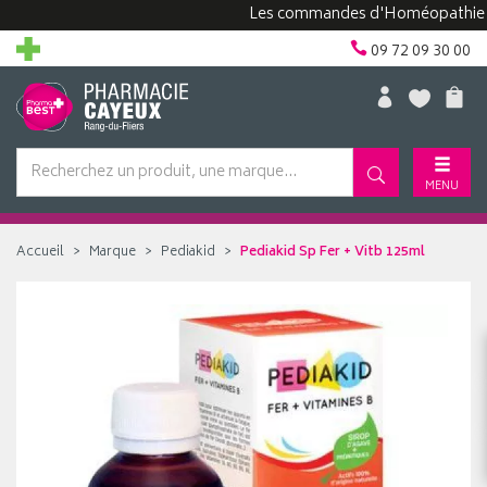
Les commandes d'Homéopathie peuven
09 72 09 30 00
MENU
Accueil
Marque
Pediakid
Pediakid Sp Fer + Vitb 125ml