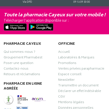
Via DPD
09 72 09 30 00
Toute la pharmacie Cayeux sur votre mobile !
Télécharger l’application disponible sur :
PHARMACIE CAYEUX
OFFICINE
Qui sommes-nous ?
Accueil
Groupement Pharmabest
Laboratoires & Marques
Poser une question
Promotions
Contactez-nous
Ventes privées parapharmacie
Retours et réclamations
Espace conseil
Newsletter
PHARMACIE EN LIGNE
Transmettre un document
AGRÉÉE
Déclarer un effet indésirable
CGV
Mentions légales
Données personnelles