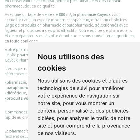
en conservant un accompagnement personnalisé et des conseils
pharmaceutiques de qualité.
Avec une surface de vente de
800 m²
, la
pharmacie Cayeux
vous
accueille dans un espace moderne et spacieux, offrant un choix très
large de produits en pharmacie et parapharmacie, sélectionnés avec
rigueur et proposés à des prix attractifs. Notre équipe de pharmaciens
et de préparateurs est à votre écoute pour vous conseiller au quotidien,
en toute confiance.
Votre pharmacie en ligne :
pharmacie-cayeux.fr
Nous utilisons des
Le site
pharmacie-cayeux.fr
est le prolongement digital de la pharmacie
Cayeux Pharmabest Berck-sur-Mer – Rang-du-Fliers.
cookies
Il vous permet de réaliser vos achats en ligne parmi des milliers de
références en :
Nous utilisons des cookies et d'autres
-pharmacie,
technologies de suivi pour améliorer
-parapharmacie,
-diététique,
votre expérience de navigation sur
-produits vétérinaires.
notre site, pour vous montrer un
contenu personnalisé et des publicités
Commandez simplement vos produits en ligne et choisissez le retrait
rapide au drive ou la livraison à domicile, en toute simplicité.
ciblées, pour analyser le trafic de notre
site et pour comprendre la provenance
La
pharmacie Cayeux
s’engage à vous offrir une expérience pratique,
de nos visiteurs.
fiable et sécurisée, en officine comme en ligne, au service de votre