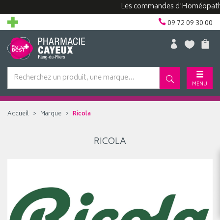
Les commandes d'Homéopathie p
09 72 09 30 00
MENU
Accueil
Marque
Ricola
RICOLA