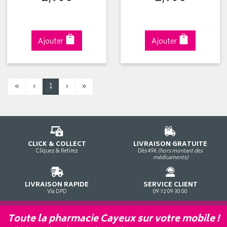
Ajouter
Ajouter
«
‹
1
›
»
CLICK & COLLECT
LIVRAISON GRATUITE
Cliquez & Retirez
Dès 49€
(hors montant des
médicaments)
LIVRAISON RAPIDE
SERVICE CLIENT
Via DPD
09 72 09 30 00
Toute la pharmacie Cayeux sur votre mobile !