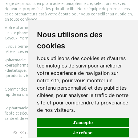
large de produits en pharmacie et parapharmacie, sélectionnés avec
rigueur et proposés à des prix attractifs. Notre équipe de pharmaciens
et de préparateurs est à votre écoute pour vous conseiller au quotidien,
en toute confiance.
Votre pharmacie en ligne :
pharmacie-cayeux.fr
Le site
pharmacie-cayeux.fr
est le prolongement digital de la pharmacie
Nous utilisons des
Cayeux Pharmabest Berck-sur-Mer – Rang-du-Fliers.
cookies
Il vous permet de réaliser vos achats en ligne parmi des milliers de
références en :
Nous utilisons des cookies et d'autres
-pharmacie,
-parapharmacie,
technologies de suivi pour améliorer
-diététique,
votre expérience de navigation sur
-produits vétérinaires.
notre site, pour vous montrer un
contenu personnalisé et des publicités
Commandez simplement vos produits en ligne et choisissez le retrait
rapide au drive ou la livraison à domicile, en toute simplicité.
ciblées, pour analyser le trafic de notre
site et pour comprendre la provenance
La
pharmacie Cayeux
s’engage à vous offrir une expérience pratique,
de nos visiteurs.
fiable et sécurisée, en officine comme en ligne, au service de votre
santé et de votre bien-être.
J'accepte
© 1991-2026
PHARMACIE CAYEUX
– Tous droits réservés –
Je refuse