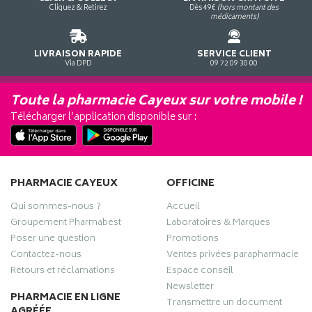
Cliquez & Retirez
Dès 49€
(hors montant des
médicaments)
LIVRAISON RAPIDE
SERVICE CLIENT
Via DPD
09 72 09 30 00
Toute la pharmacie Cayeux sur votre mobile !
Télécharger l’application disponible sur :
PHARMACIE CAYEUX
OFFICINE
Qui sommes-nous ?
Accueil
Groupement Pharmabest
Laboratoires & Marques
Poser une question
Promotions
Contactez-nous
Ventes privées parapharmacie
Retours et réclamations
Espace conseil
Newsletter
PHARMACIE EN LIGNE
Transmettre un document
AGRÉÉE