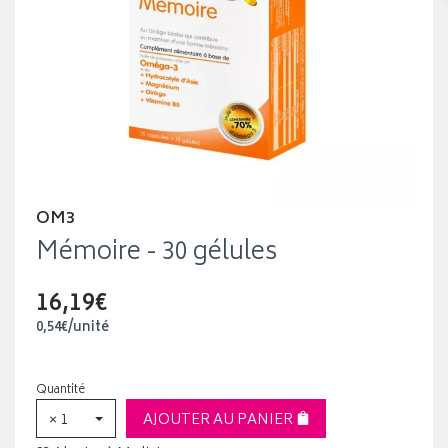
OM3
Mémoire - 30 gélules
16,19€
0
,
54
€
/unité
Quantité
× 1
AJOUTER AU PANIER