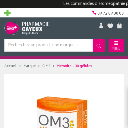
Les commandes d'Homéopathie peuvent
09 72 09 30 00
MENU
Accueil
Marque
OM3
Mémoire - 30 gélules