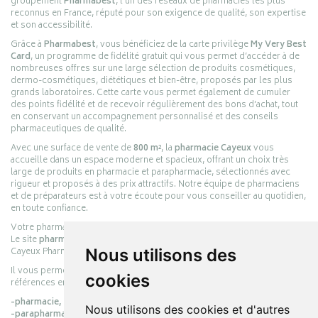
groupement
Pharmabest
, l’un des réseaux de pharmacies les plus
reconnus en France, réputé pour son exigence de qualité, son expertise
et son accessibilité.
Grâce à
Pharmabest
, vous bénéficiez de la carte privilège
My Very Best
Card
, un programme de fidélité gratuit qui vous permet d’accéder à de
nombreuses offres sur une large sélection de produits cosmétiques,
dermo-cosmétiques, diététiques et bien-être, proposés par les plus
grands laboratoires. Cette carte vous permet également de cumuler
des points fidélité et de recevoir régulièrement des bons d’achat, tout
en conservant un accompagnement personnalisé et des conseils
pharmaceutiques de qualité.
Avec une surface de vente de
800 m²
, la
pharmacie Cayeux
vous
accueille dans un espace moderne et spacieux, offrant un choix très
large de produits en pharmacie et parapharmacie, sélectionnés avec
rigueur et proposés à des prix attractifs. Notre équipe de pharmaciens
et de préparateurs est à votre écoute pour vous conseiller au quotidien,
en toute confiance.
Votre pharmacie en ligne :
pharmacie-cayeux.fr
Le site
pharmacie-cayeux.fr
est le prolongement digital de la pharmacie
Cayeux Pharmabest Berck-sur-Mer – Rang-du-Fliers.
Nous utilisons des
Il vous permet de réaliser vos achats en ligne parmi des milliers de
cookies
références en :
-pharmacie,
Nous utilisons des cookies et d'autres
-parapharmacie,