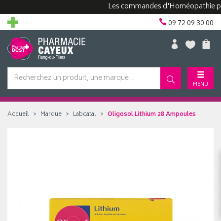
Les commandes d'Homéopathie peuvent
09 72 09 30 00
MENU
Accueil
Marque
Labcatal
Oligosol Lithium 28 Ampoules