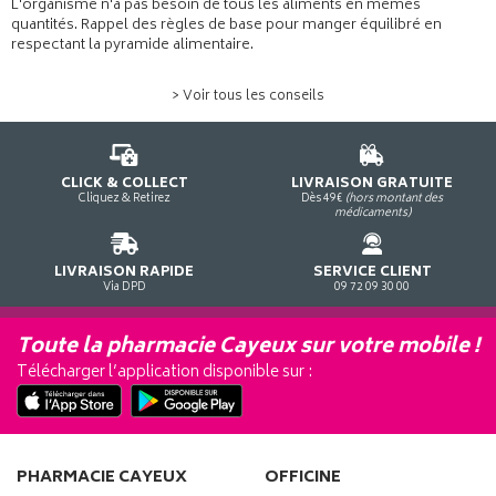
L'organisme n'a pas besoin de tous les aliments en mêmes
quantités. Rappel des règles de base pour manger équilibré en
respectant la pyramide alimentaire.
> Voir tous les conseils
CLICK & COLLECT
LIVRAISON GRATUITE
Cliquez & Retirez
Dès 49€
(hors montant des
médicaments)
LIVRAISON RAPIDE
SERVICE CLIENT
Via DPD
09 72 09 30 00
Toute la pharmacie Cayeux sur votre mobile !
Télécharger l’application disponible sur :
PHARMACIE CAYEUX
OFFICINE