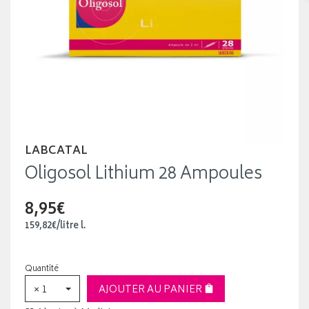
LABCATAL
Oligosol Lithium 28 Ampoules
8,95€
159
,
82
€
/
litre
l.
Quantité
× 1
AJOUTER AU PANIER