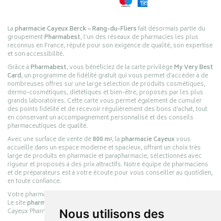
La
pharmacie Cayeux Berck – Rang-du-Fliers
fait désormais partie du
groupement
Pharmabest
, l’un des réseaux de pharmacies les plus
reconnus en France, réputé pour son exigence de qualité, son expertise
et son accessibilité.
Grâce à
Pharmabest
, vous bénéficiez de la carte privilège
My Very Best
Card
, un programme de fidélité gratuit qui vous permet d’accéder à de
nombreuses offres sur une large sélection de produits cosmétiques,
dermo-cosmétiques, diététiques et bien-être, proposés par les plus
grands laboratoires. Cette carte vous permet également de cumuler
des points fidélité et de recevoir régulièrement des bons d’achat, tout
en conservant un accompagnement personnalisé et des conseils
pharmaceutiques de qualité.
Avec une surface de vente de
800 m²
, la
pharmacie Cayeux
vous
accueille dans un espace moderne et spacieux, offrant un choix très
large de produits en pharmacie et parapharmacie, sélectionnés avec
rigueur et proposés à des prix attractifs. Notre équipe de pharmaciens
et de préparateurs est à votre écoute pour vous conseiller au quotidien,
en toute confiance.
Votre pharmacie en ligne :
pharmacie-cayeux.fr
Le site
pharmacie-cayeux.fr
est le prolongement digital de la pharmacie
Cayeux Pharmabest Berck-sur-Mer – Rang-du-Fliers.
Nous utilisons des