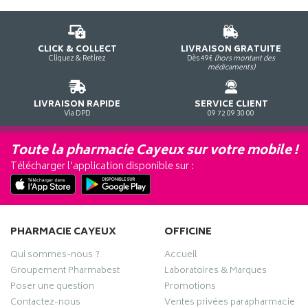
CLICK & COLLECT
LIVRAISON GRATUITE
Cliquez & Retirez
Dès 49€
(hors montant des
médicaments)
LIVRAISON RAPIDE
SERVICE CLIENT
Via DPD
09 72 09 30 00
Toute la pharmacie Cayeux sur votre mobile !
Télécharger l’application disponible sur :
PHARMACIE CAYEUX
OFFICINE
Qui sommes-nous ?
Accueil
Groupement Pharmabest
Laboratoires & Marques
Poser une question
Promotions
Contactez-nous
Ventes privées parapharmacie