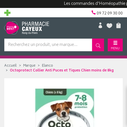
Les commandes d'Homéopathie peuvent
09 72 09 30 00
MENU
Accueil
Marque
Elanco
Octoprotect Collier Anti Puces et Tiques Chien moins de 8kg