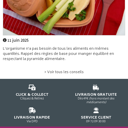
11 juin 2025
L'organisme n'a pas besoin de tous les aliments en mêmes
quantités. Rappel des règles de base pour manger équilibré en
respectant la pyramide alimentaire.
> Voir tous les conseils
CLICK & COLLECT
LIVRAISON GRATUITE
Cliquez & Retirez
Dès 49€
(hors montant des
médicaments)
LIVRAISON RAPIDE
SERVICE CLIENT
Via DPD
09 72 09 30 00