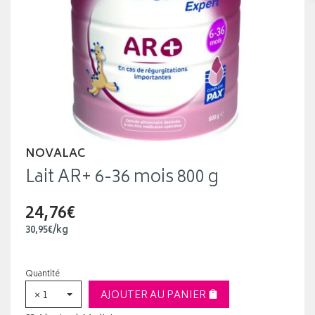
NOVALAC
Lait AR+ 6-36 mois 800 g
24,76€
30
,
95
€
/kg
Quantité
× 1
AJOUTER AU PANIER