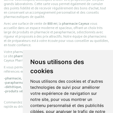
dermo-cosmétiques, diététiques et bien-être, proposés par les plus
grands laboratoires. Cette carte vous permet également de cumuler
des points fidélité et de recevoir régulièrement des bons d’achat, tout
en conservant un accompagnement personnalisé et des conseils
pharmaceutiques de qualité.
Avec une surface de vente de
800 m²
, la
pharmacie Cayeux
vous
accueille dans un espace moderne et spacieux, offrant un choix très
large de produits en pharmacie et parapharmacie, sélectionnés avec
rigueur et proposés à des prix attractifs. Notre équipe de pharmaciens
et de préparateurs est à votre écoute pour vous conseiller au quotidien,
en toute confiance.
Votre pharmacie en ligne :
pharmacie-cayeux.fr
Le site
pharmacie-cayeux.fr
est le prolongement digital de la pharmacie
Cayeux Pharmabest Berck-sur-Mer – Rang-du-Fliers.
Nous utilisons des
Il vous permet de réaliser vos achats en ligne parmi des milliers de
cookies
références en :
-pharmacie,
Nous utilisons des cookies et d'autres
-parapharmacie,
-diététique,
technologies de suivi pour améliorer
-produits vétérinaires.
votre expérience de navigation sur
notre site, pour vous montrer un
Commandez simplement vos produits en ligne et choisissez le retrait
contenu personnalisé et des publicités
rapide au drive ou la livraison à domicile, en toute simplicité.
ciblées, pour analyser le trafic de notre