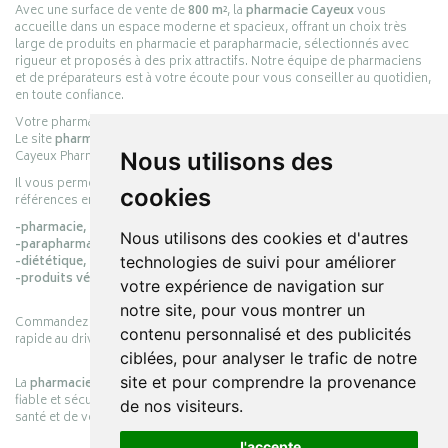
Avec une surface de vente de
800 m²
, la
pharmacie Cayeux
vous
accueille dans un espace moderne et spacieux, offrant un choix très
large de produits en pharmacie et parapharmacie, sélectionnés avec
rigueur et proposés à des prix attractifs. Notre équipe de pharmaciens
et de préparateurs est à votre écoute pour vous conseiller au quotidien,
en toute confiance.
Votre pharmacie en ligne :
pharmacie-cayeux.fr
Le site
pharmacie-cayeux.fr
est le prolongement digital de la pharmacie
Cayeux Pharmabest Berck-sur-Mer – Rang-du-Fliers.
Nous utilisons des
Il vous permet de réaliser vos achats en ligne parmi des milliers de
cookies
références en :
-pharmacie,
Nous utilisons des cookies et d'autres
-parapharmacie,
-diététique,
technologies de suivi pour améliorer
-produits vétérinaires.
votre expérience de navigation sur
notre site, pour vous montrer un
Commandez simplement vos produits en ligne et choisissez le retrait
contenu personnalisé et des publicités
rapide au drive ou la livraison à domicile, en toute simplicité.
ciblées, pour analyser le trafic de notre
site et pour comprendre la provenance
La
pharmacie Cayeux
s’engage à vous offrir une expérience pratique,
fiable et sécurisée, en officine comme en ligne, au service de votre
de nos visiteurs.
santé et de votre bien-être.
J'accepte