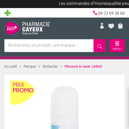
Les commandes d'Homéopathie peuvent pr
09 72 09 30 00
MENU
Accueil
Marque
Nobacter
Mousse à raser 150ml
PRIX
PROMO