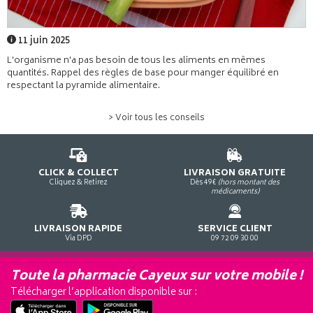
11 juin 2025
L'organisme n'a pas besoin de tous les aliments en mêmes
quantités. Rappel des règles de base pour manger équilibré en
respectant la pyramide alimentaire.
> Voir tous les conseils
CLICK & COLLECT
LIVRAISON GRATUITE
Cliquez & Retirez
Dès 49€
(hors montant des
médicaments)
LIVRAISON RAPIDE
SERVICE CLIENT
Via DPD
09 72 09 30 00
Toute la pharmacie Cayeux sur votre mobile !
Télécharger l’application disponible sur :