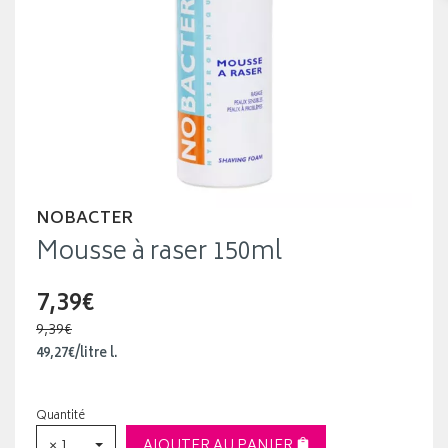
NOBACTER
Mousse à raser 150ml
7,39€
9,39€
49
,
27
€
/
litre
l.
Quantité
× 1
AJOUTER AU PANIER