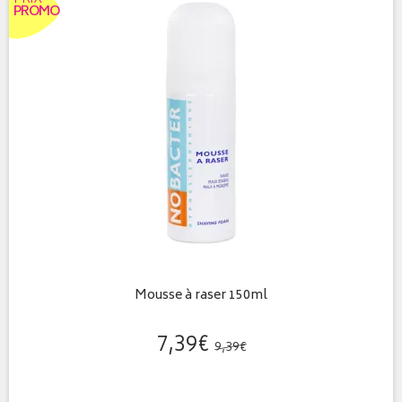
PROMO
Mousse à raser 150ml
7
,
39
€
9
,
39
€