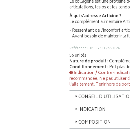
Le collagène est une protéine d
articulations, les os et les tend
À qui s’adresse Artixine ?
Le complément alimentaire Art
- Ressentant de l’inconfort artic
- Ayant besoin de maintenir la fl
Référence CIP : 3760196531241
56 unités
Nature de produit
: Complémen
Conditionnement
: Pot plasti
Indication / Contre-indicat
recommandée, Ne pas utiliser c
l'allaitement, Tenir hors de por
CONSEIL D’UTILISATI
INDICATION
COMPOSITION