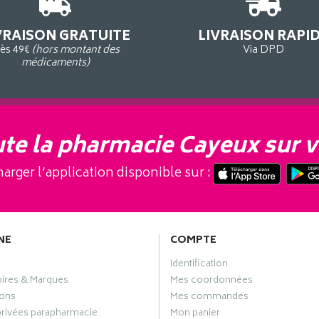
VRAISON GRATUITE
LIVRAISON RAPI
ès 49€
(hors montant des
Via DPD
médicaments)
te la pharmacie Cayeux sur v
arger l’application disponible sur :
NE
COMPTE
Identification
oires & Marques
Mes coordonnées
ons
Mes commandes
privées parapharmacie
Mon panier