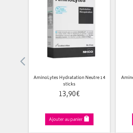
italité du
AminoLytes Hydratation Neutre 14
Amino
es
sticks
13
,
90
€
Ajouter au panier