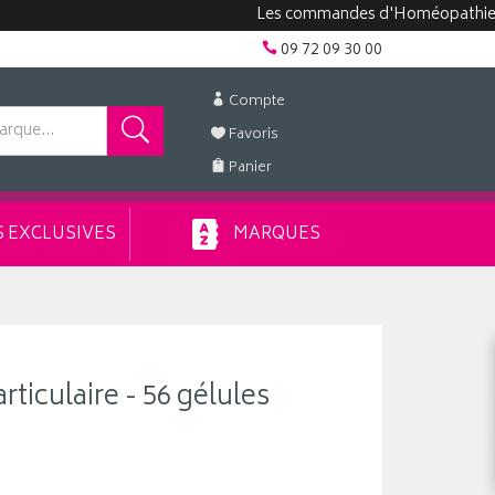
Les commandes d'Homéopathie peuvent
09 72 09 30 00
Compte
Favoris
Panier
 EXCLUSIVES
MARQUES
articulaire - 56 gélules