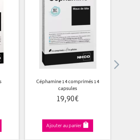
s
Céphamine 14 comprimés 14
Magné
capsules
19
,
90
€
Ajouter au panier
A