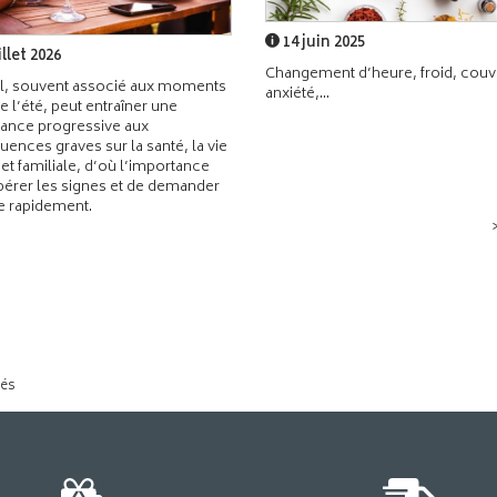
14 juin 2025
illet 2026
Changement d’heure, froid, couvr
l, souvent associé aux moments
anxiété,...
de l’été, peut entraîner une
ance progressive aux
ences graves sur la santé, la vie
 et familiale, d’où l’importance
pérer les signes et de demander
de rapidement.
tés