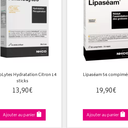
Lytes Hydratation Citron 14
Lipaséam 56 compimé
sticks
13
,
90
€
19
,
90
€
Ajouter au panier
Ajouter au panier