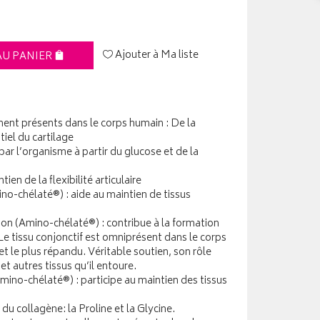
Ajouter à Ma liste
AU PANIER
ent présents dans le corps humain : De la
tiel du cartilage
par l’organisme à partir du glucose et de la
ien de la flexibilité articulaire
no-chélaté®) : aide au maintien de tissus
n (Amino-chélaté®) : contribue à la formation
Le tissu conjonctif est omniprésent dans le corps
et le plus répandu. Véritable soutien, son rôle
et autres tissus qu’il entoure.
mino-chélaté®) : participe au maintien des tissus
du collagène: la Proline et la Glycine.