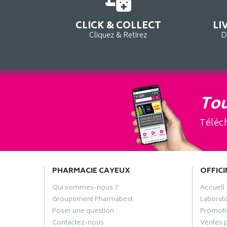
CLICK & COLLECT
LI
Cliquez & Retirez
D
Tou
Téléch
PHARMACIE CAYEUX
OFFICI
Qui sommes-nous ?
Accueil
Groupement Pharmabest
Laborat
Poser une question
Promoti
Contactez-nous
Ventes 