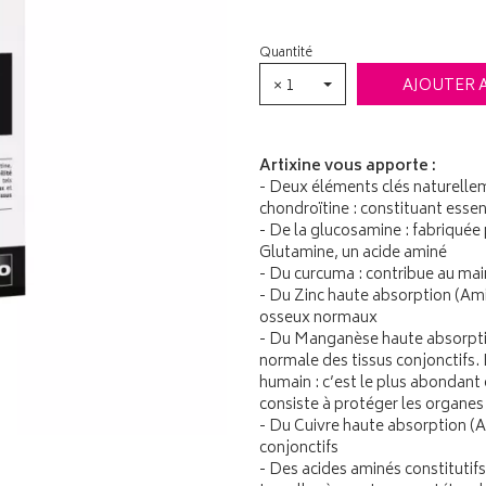
Quantité
× 1
AJOUTER 
Artixine vous apporte :
- Deux éléments clés naturellem
chondroïtine : constituant essen
- De la glucosamine : fabriquée 
Glutamine, un acide aminé
- Du curcuma : contribue au maint
- Du Zinc haute absorption (Ami
osseux normaux
- Du Manganèse haute absorptio
normale des tissus conjonctifs. 
humain : c’est le plus abondant 
consiste à protéger les organes 
- Du Cuivre haute absorption (A
conjonctifs
- Des acides aminés constitutifs 