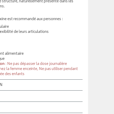
e structure, naturellement présente dans les
ons.
ixine est recommandé aux personnes :
ulaire
exibilité de leurs articulations
t alimentaire
que
ion
: Ne pas dépasser la dose journalière
hez la femme enceinte, Ne pas utiliser pendant
tée des enfants
ON