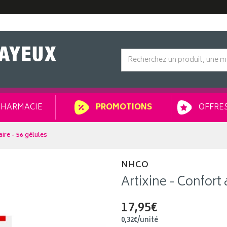
HARMACIE
OFFRES
PROMOTIONS
aire - 56 gélules
NHCO
Artixine - Confort 
17,95€
0
,
32
€
/unité