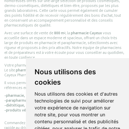
nombreuses offres sur une large sélection de produits cosmétiques,
dermo-cosmétiques, diététiques et bien-être, proposés par les plus
grands laboratoires. Cette carte vous permet également de cumuler
des points fidélité et de recevoir régulièrement des bons d’achat, tout
en conservant un accompagnement personnalisé et des conseils
pharmaceutiques de qualité.
Avec une surface de vente de
800 m²
, la
pharmacie Cayeux
vous
accueille dans un espace moderne et spacieux, offrant un choix très
large de produits en pharmacie et parapharmacie, sélectionnés avec
rigueur et proposés à des prix attractifs. Notre équipe de pharmaciens
et de préparateurs est à votre écoute pour vous conseiller au quotidien,
en toute confiance.
Votre pharmacie en ligne :
pharmacie-cayeux.fr
Le site
pharmacie-cayeux.fr
est le prolongement digital de la pharmacie
Nous utilisons des
Cayeux Pharmabest Berck-sur-Mer – Rang-du-Fliers.
cookies
Il vous permet de réaliser vos achats en ligne parmi des milliers de
références en :
Nous utilisons des cookies et d'autres
-pharmacie,
-parapharmacie,
technologies de suivi pour améliorer
-diététique,
votre expérience de navigation sur
-produits vétérinaires.
notre site, pour vous montrer un
contenu personnalisé et des publicités
Commandez simplement vos produits en ligne et choisissez le retrait
rapide au drive ou la livraison à domicile, en toute simplicité.
ciblées, pour analyser le trafic de notre