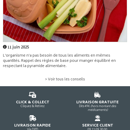
11 juin 2025
L'organisme n'a pas besoin de tous les aliments en mêmes
quantités. Rappel des règles de base pour manger équilibré en
respectant la pyramide alimentaire.
> Voir tous les conseils
CLICK & COLLECT
LIVRAISON GRATUITE
Cliquez & Retirez
Dès 49€
(hors montant des
médicaments)
LIVRAISON RAPIDE
SERVICE CLIENT
Via DPD
09 72 09 30 00