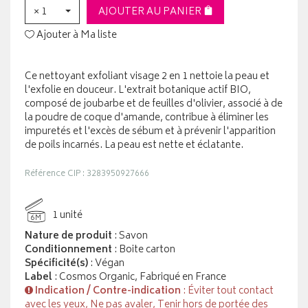
× 1
AJOUTER AU PANIER
Ajouter à Ma liste
Ce nettoyant exfoliant visage 2 en 1 nettoie la peau et
l'exfolie en douceur. L'extrait botanique actif BIO,
composé de joubarbe et de feuilles d'olivier, associé à de
la poudre de coque d'amande, contribue à éliminer les
impuretés et l'excès de sébum et à prévenir l'apparition
de poils incarnés. La peau est nette et éclatante.
Référence CIP : 3283950927666
1 unité
6M
Nature de produit
: Savon
Conditionnement
: Boite carton
Spécificité(s)
: Végan
Label
: Cosmos Organic, Fabriqué en France
Indication / Contre-indication
: Éviter tout contact
avec les yeux, Ne pas avaler, Tenir hors de portée des