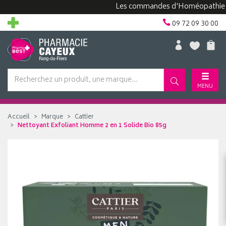
Les commandes d'Homéopathie peuven
09 72 09 30 00
MENU
Accueil
Marque
Cattier
Nettoyant Exfoliant Homme 2 en 1 Solide Bio 85g