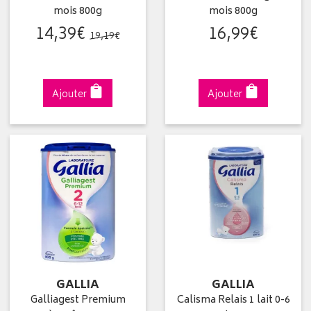
mois 800g
mois 800g
14
,
39
€
16
,
99
€
19
,
19
€
Ajouter
Ajouter
GALLIA
GALLIA
Galliagest Premium
Calisma Relais 1 lait 0-6