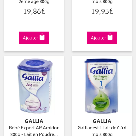
2ème âge 800g
mois 800g
19
,
86
€
19
,
95
€
Ajouter
Ajouter
GALLIA
GALLIA
Bébé Expert AR Amidon
Galliagest 1 lait de 0 à 6
800g - Lait en Poudre…
mois 800g