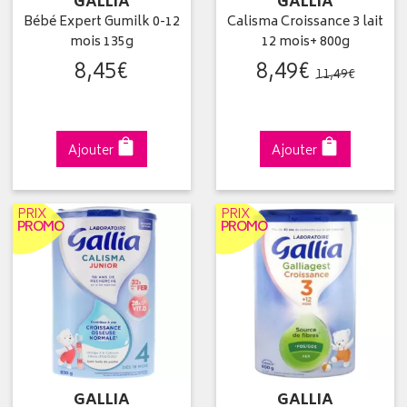
GALLIA
GALLIA
Bébé Expert Gumilk 0-12
Calisma Croissance 3 lait
mois 135g
12 mois+ 800g
8
,
45
€
8
,
49
€
11
,
49
€
Ajouter
Ajouter
PRIX
PRIX
PROMO
PROMO
GALLIA
GALLIA