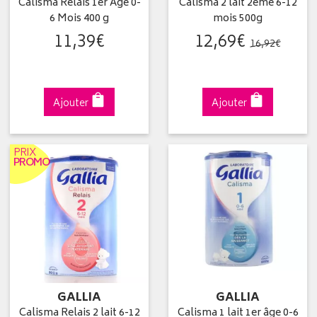
Calisma Relais 1er Âge 0-
Calisma 2 lait 2ème 6-12
6 Mois 400 g
mois 500g
11
,
39
€
12
,
69
€
16
,
92
€
Ajouter
Ajouter
PRIX
PROMO
GALLIA
GALLIA
Calisma Relais 2 lait 6-12
Calisma 1 lait 1er âge 0-6