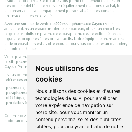
grands laboratoires. Cette carte vous permet également de cumuler
des points fidélité et de recevoir régulièrement des bons d’achat, tout
en conservant un accompagnement personnalisé et des conseils
pharmaceutiques de qualité.
Avec une surface de vente de
800 m²
, la
pharmacie Cayeux
vous
accueille dans un espace moderne et spacieux, offrant un choix très
large de produits en pharmacie et parapharmacie, sélectionnés avec
rigueur et proposés à des prix attractifs. Notre équipe de pharmaciens
et de préparateurs est à votre écoute pour vous conseiller au quotidien,
en toute confiance.
Votre pharmacie en ligne :
pharmacie-cayeux.fr
Le site
pharmacie-cayeux.fr
est le prolongement digital de la pharmacie
Nous utilisons des
Cayeux Pharmabest Berck-sur-Mer – Rang-du-Fliers.
Il vous permet de réaliser vos achats en ligne parmi des milliers de
cookies
références en :
-pharmacie,
Nous utilisons des cookies et d'autres
-parapharmacie,
technologies de suivi pour améliorer
-diététique,
-produits vétérinaires.
votre expérience de navigation sur
notre site, pour vous montrer un
Commandez simplement vos produits en ligne et choisissez le retrait
contenu personnalisé et des publicités
rapide au drive ou la livraison à domicile, en toute simplicité.
ciblées, pour analyser le trafic de notre