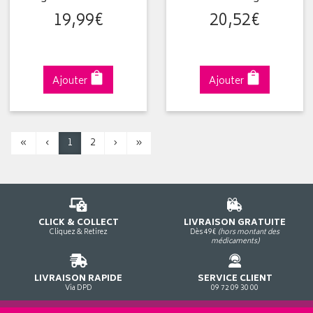
19
,
99
€
20
,
52
€
Ajouter
Ajouter
«
‹
1
2
›
»
CLICK & COLLECT
LIVRAISON GRATUITE
Cliquez & Retirez
Dès 49€
(hors montant des
médicaments)
LIVRAISON RAPIDE
SERVICE CLIENT
Via DPD
09 72 09 30 00