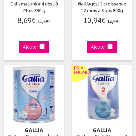
Calisma Junior 4 dès 18
Galliagest 3 croissance
Mois 830 g
12 mois à 3 ans 800g
8
,
69
€
10
,
94
€
11
,
59
€
14
,
59
€
Ajouter
Ajouter
PRIX
PROMO
GALLIA
GALLIA