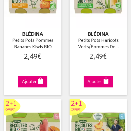
BLÉDINA
BLÉDINA
Petits Pots Pommes
Petits Pots Haricots
Bananes Kiwis BIO
Verts/Pommes De…
2
,
49
€
2
,
49
€
Ajouter
Ajouter
2+1
2+1
OFFERT
OFFERT