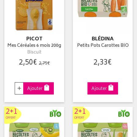
PICOT
BLÉDINA
Mes Céréales 6 mois 200g
Petits Pots Carottes BIO
Biscuit
2
,
50
€
2
,
33
€
2
,
75
€
Choisir
Ajouter
Ajouter
2+1
2+1
OFFERT
OFFERT