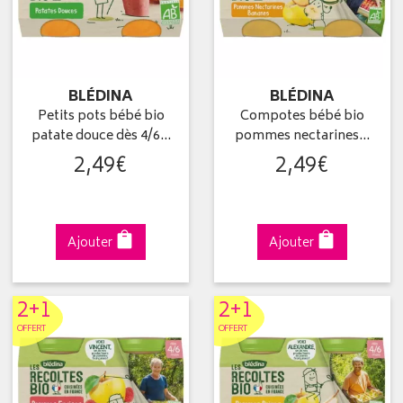
BLÉDINA
BLÉDINA
Petits pots bébé bio
Compotes bébé bio
patate douce dès 4/6…
pommes nectarines…
2
,
49
€
2
,
49
€
Ajouter
Ajouter
2+1
2+1
OFFERT
OFFERT