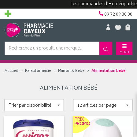
Les commandes d'Homéopathie peuv
09 72 09 30 00
MENU
Accueil
Parapharmacie
Maman & Bébé
Alimentation bébé
ALIMENTATION BÉBÉ
Trier par disponibilité
12 articles par page
PRIX
PROMO