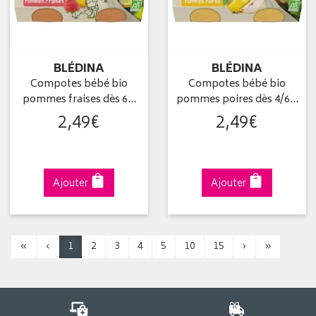
BLÉDINA
BLÉDINA
Compotes bébé bio
Compotes bébé bio
pommes fraises dès 6…
pommes poires dès 4/6…
2
,
49
€
2
,
49
€
Ajouter
Ajouter
«
‹
1
2
3
4
5
10
15
›
»