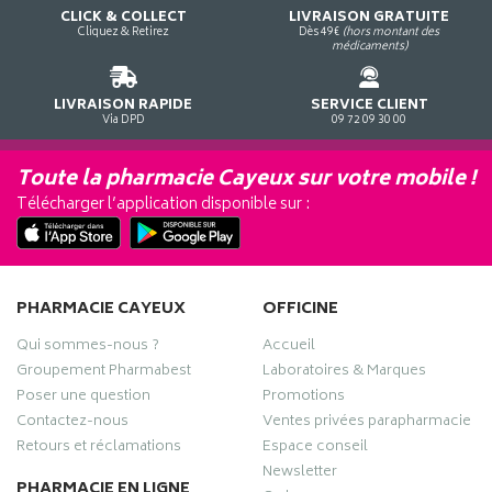
CLICK & COLLECT
LIVRAISON GRATUITE
Cliquez & Retirez
Dès 49€
(hors montant des
médicaments)
LIVRAISON RAPIDE
SERVICE CLIENT
Via DPD
09 72 09 30 00
Toute la pharmacie Cayeux sur votre mobile !
Télécharger l’application disponible sur :
PHARMACIE CAYEUX
OFFICINE
Qui sommes-nous ?
Accueil
Groupement Pharmabest
Laboratoires & Marques
Poser une question
Promotions
Contactez-nous
Ventes privées parapharmacie
Retours et réclamations
Espace conseil
Newsletter
PHARMACIE EN LIGNE