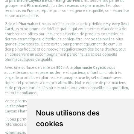
La
pharmacie Cayeux Berck – Rang-du-Fliers
fait désormais partie du
groupement
Pharmabest
, l’un des réseaux de pharmacies les plus
reconnus en France, réputé pour son exigence de qualité, son expertise
et son accessibilité.
Grâce à
Pharmabest
, vous bénéficiez de la carte privilège
My Very Best
Card
, un programme de fidélité gratuit qui vous permet d’accéder à de
nombreuses offres sur une large sélection de produits cosmétiques,
dermo-cosmétiques, diététiques et bien-être, proposés par les plus
grands laboratoires. Cette carte vous permet également de cumuler
des points fidélité et de recevoir régulièrement des bons d’achat, tout
en conservant un accompagnement personnalisé et des conseils
pharmaceutiques de qualité.
Avec une surface de vente de
800 m²
, la
pharmacie Cayeux
vous
accueille dans un espace moderne et spacieux, offrant un choix très
large de produits en pharmacie et parapharmacie, sélectionnés avec
rigueur et proposés à des prix attractifs. Notre équipe de pharmaciens
et de préparateurs est à votre écoute pour vous conseiller au quotidien,
en toute confiance.
Votre pharmacie en ligne :
pharmacie-cayeux.fr
Le site
pharmacie-cayeux.fr
est le prolongement digital de la pharmacie
Cayeux Pharmabest Berck-sur-Mer – Rang-du-Fliers.
Nous utilisons des
Il vous permet de réaliser vos achats en ligne parmi des milliers de
cookies
références en :
-pharmacie,