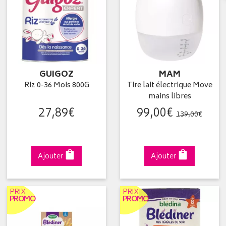
GUIGOZ
MAM
Riz 0-36 Mois 800G
Tire lait électrique Move
mains libres
27
,
89
€
99
,
00
€
139
,
00
€
Ajouter
Ajouter
PRIX
PRIX
PROMO
PROMO