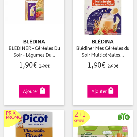
BLÉDINA
BLÉDINA
BLEDINER - Céréales Du
Blédîner Mes Céréales du
Soir - Légumes Du…
Soir Multicéréales…
1
,
90
€
1
,
90
€
2
,
90
€
2
,
90
€
Ajouter
Ajouter
2+1
PRIX
PROMO
OFFERT