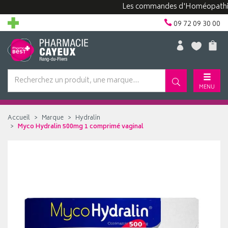
Les commandes d'Homéopathie peuv
09 72 09 30 00
MENU
Accueil
Marque
Hydralin
Myco Hydralin 500mg 1 comprimé vaginal