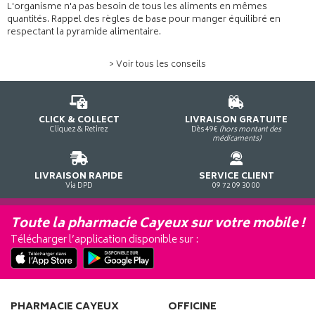
L'organisme n'a pas besoin de tous les aliments en mêmes
quantités. Rappel des règles de base pour manger équilibré en
respectant la pyramide alimentaire.
> Voir tous les conseils
CLICK & COLLECT
LIVRAISON GRATUITE
Cliquez & Retirez
Dès 49€
(hors montant des
médicaments)
LIVRAISON RAPIDE
SERVICE CLIENT
Via DPD
09 72 09 30 00
Toute la pharmacie Cayeux sur votre mobile !
Télécharger l’application disponible sur :
PHARMACIE CAYEUX
OFFICINE