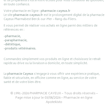
et de préparateurs est à votre écoute pour vous conseiller au quotidien,
en toute confiance.
Votre pharmacie en ligne :
pharmacie-cayeux.fr
Le site
pharmacie-cayeux.fr
est le prolongement digital de la pharmacie
Cayeux Pharmabest Berck-sur-Mer – Rang-du-Fliers.
Il vous permet de réaliser vos achats en ligne parmi des milliers de
références en :
-pharmacie,
-parapharmacie,
-diététique,
-produits vétérinaires.
Commandez simplement vos produits en ligne et choisissez le retrait
rapide au drive ou la livraison à domicile, en toute simplicité.
La
pharmacie Cayeux
s’engage à vous offrir une expérience pratique,
fiable et sécurisée, en officine comme en ligne, au service de votre
santé et de votre bien-être.
© 1991-2026
PHARMACIE CAYEUX
– Tous droits réservés –
Page mise à jour le 03/08/2026 –
Pharmacie en ligne
Apotekisto