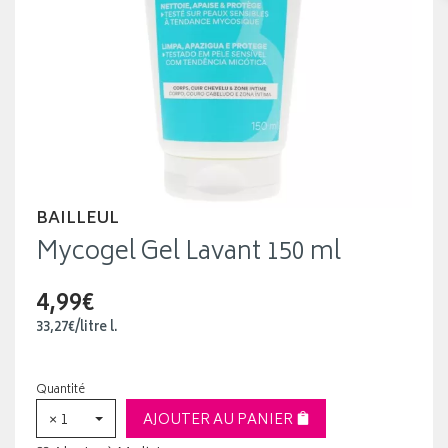
BAILLEUL
Mycogel Gel Lavant 150 ml
4,99€
33
,
27
€
/
litre
l.
Quantité
× 1
AJOUTER AU PANIER