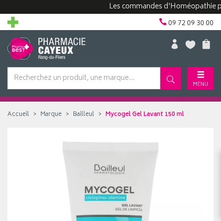
Les commandes d'Homéopathie peuven
09 72 09 30 00
MENU
Accueil
Marque
Bailleul
Mycogel Gel Lavant 150 ml