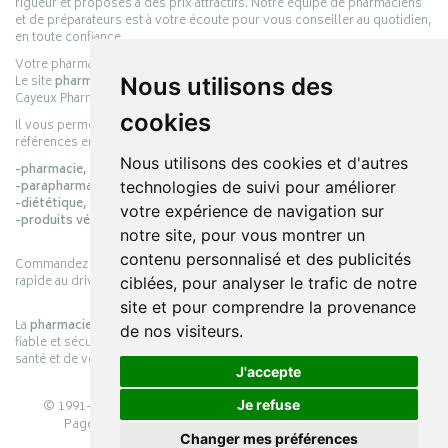
rigueur et proposés à des prix attractifs. Notre équipe de pharmaciens
et de préparateurs est à votre écoute pour vous conseiller au quotidien,
en toute confiance.
Votre pharmacie en ligne :
pharmacie-cayeux.fr
Le site
pharmacie-cayeux.fr
est le prolongement digital de la pharmacie
Nous utilisons des
Cayeux Pharmabest Berck-sur-Mer – Rang-du-Fliers.
cookies
Il vous permet de réaliser vos achats en ligne parmi des milliers de
références en :
Nous utilisons des cookies et d'autres
-pharmacie,
-parapharmacie,
technologies de suivi pour améliorer
-diététique,
votre expérience de navigation sur
-produits vétérinaires.
notre site, pour vous montrer un
contenu personnalisé et des publicités
Commandez simplement vos produits en ligne et choisissez le retrait
rapide au drive ou la livraison à domicile, en toute simplicité.
ciblées, pour analyser le trafic de notre
site et pour comprendre la provenance
La
pharmacie Cayeux
s’engage à vous offrir une expérience pratique,
de nos visiteurs.
fiable et sécurisée, en officine comme en ligne, au service de votre
santé et de votre bien-être.
J'accepte
© 1991-2026
PHARMACIE CAYEUX
– Tous droits réservés –
Je refuse
Page mise à jour le 03/08/2026 –
Pharmacie en ligne
Changer mes préférences
Apotekisto