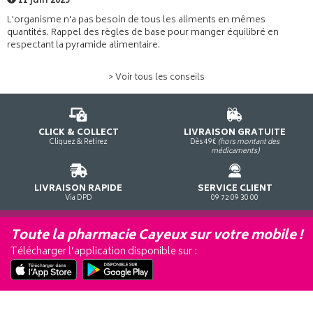
11 juin 2025
L'organisme n'a pas besoin de tous les aliments en mêmes
quantités. Rappel des règles de base pour manger équilibré en
respectant la pyramide alimentaire.
> Voir tous les conseils
CLICK & COLLECT
LIVRAISON GRATUITE
Cliquez & Retirez
Dès 49€
(hors montant des
médicaments)
LIVRAISON RAPIDE
SERVICE CLIENT
Via DPD
09 72 09 30 00
Toute la pharmacie Cayeux sur votre mobile !
Télécharger l’application disponible sur :