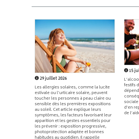
15 ju
29 juillet 2026
L’alcoo
festifs 
Les allergies solaires, comme la lucite
dépend
estivale ou l’urticaire solaire, peuvent
conséqu
toucher les personnes à peau claire ou
sociale
sensible dès les premières expositions
d’en re
au soleil. Cet article explique leurs
de l’ai
symptômes, les facteurs favorisant leur
apparition et les gestes essentiels pour
les prévenir : exposition progressive,
photoprotection adaptée et bonnes
habitudes au quotidien. Il rappelle