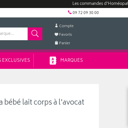
Les commandes d'Homéopathie peuv
09 72 09 30 00
Compte
Favoris
Panier
 EXCLUSIVES
MARQUES
bébé lait corps à l'avocat