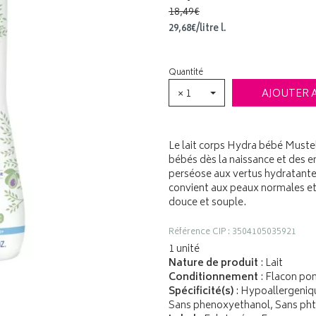
18,49€
29
,
68
€
/
litre
l.
Quantité
× 1
AJOUTER 
Le lait corps Hydra bébé Mustel
bébés dès la naissance et des en
perséose aux vertus hydratantes 
convient aux peaux normales et pe
douce et souple.
Référence CIP : 3504105035921
1 unité
Nature de produit
: Lait
Conditionnement
: Flacon p
Spécificité(s)
: Hypoallergeniqu
Sans phenoxyethanol, Sans pht