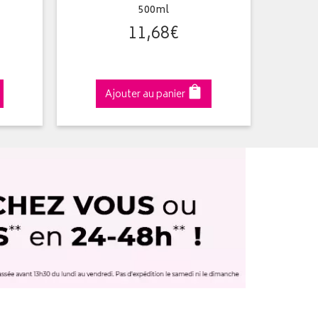
500ml
p
11
,
68
€
Ajouter au panier
A