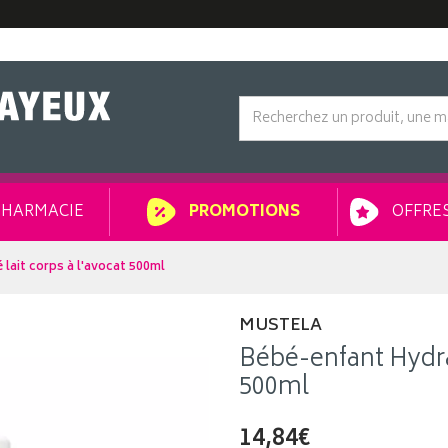
HARMACIE
OFFRES
PROMOTIONS
lait corps à l'avocat 500ml
MUSTELA
Bébé-enfant Hydra 
500ml
14,84€