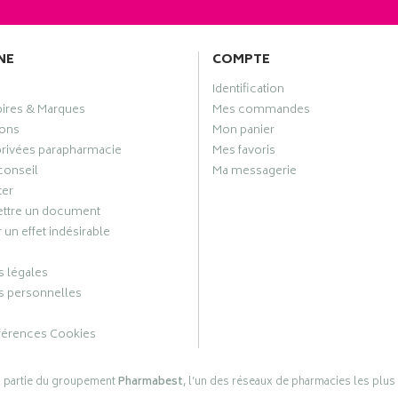
NE
COMPTE
Identification
oires & Marques
Mes commandes
ons
Mon panier
privées parapharmacie
Mes favoris
conseil
Ma messagerie
ter
ttre un document
 un effet indésirable
 légales
 personnelles
férences Cookies
s partie du groupement
Pharmabest
, l’un des réseaux de pharmacies les plus