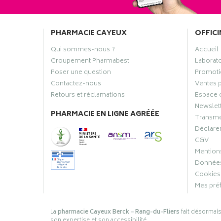
PHARMACIE CAYEUX
OFFICI
Qui sommes-nous ?
Accueil
Groupement Pharmabest
Laborat
Poser une question
Promoti
Contactez-nous
Ventes 
Retours et réclamations
Espace 
Newslet
PHARMACIE EN LIGNE AGRÉÉE
Transme
Déclarer
CGV
Mentions
Données
Cookies
Mes pré
La
pharmacie Cayeux Berck – Rang-du-Fliers
fait désormai
son expertise et son accessibilité.