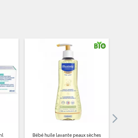
ml
Bébé huile lavante peaux sèches
Bébé-enf