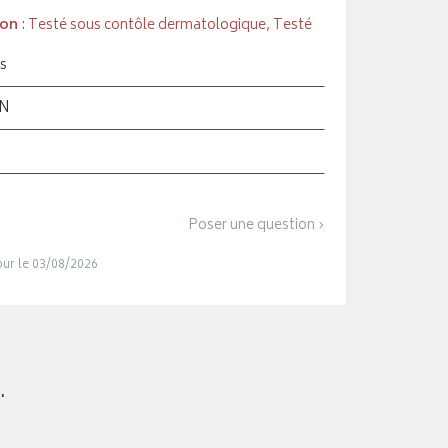
ion
: Testé sous contôle dermatologique, Testé
s
ON
Poser une question ›
jour le 03/08/2026
.