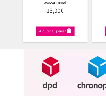
50 200 ml
avocat 100ml
13
,
00
€
Ajouter au panier