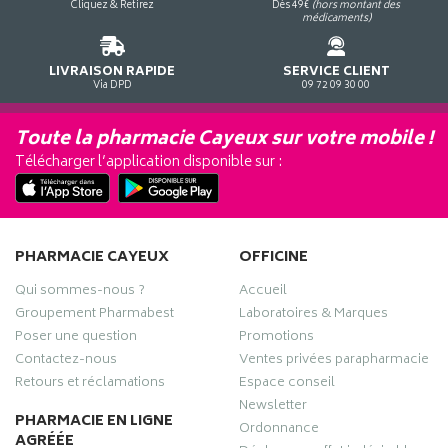
Cliquez & Retirez
Dès 49€
(hors montant des
médicaments)
LIVRAISON RAPIDE
SERVICE CLIENT
Via DPD
09 72 09 30 00
Toute la pharmacie Cayeux sur votre mobile !
Télécharger l’application disponible sur :
PHARMACIE CAYEUX
OFFICINE
Qui sommes-nous ?
Accueil
Groupement Pharmabest
Laboratoires & Marques
Poser une question
Promotions
Contactez-nous
Ventes privées parapharmacie
Retours et réclamations
Espace conseil
Newsletter
PHARMACIE EN LIGNE
Ordonnance
AGRÉÉE