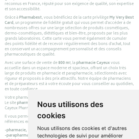
reconnus en France, réputé pour son exigence de qualité, son expertise
et son accessibilité.
Grâce à
Pharmabest
, vous bénéficiez de la carte privilège
My Very Best
Card
, un programme de fidélité gratuit qui vous permet d’accéder à de
nombreuses offres sur une large sélection de produits cosmétiques,
dermo-cosmétiques, diététiques et bien-être, proposés par les plus
grands laboratoires. Cette carte vous permet également de cumuler
des points fidélité et de recevoir régulièrement des bons d’achat, tout
en conservant un accompagnement personnalisé et des conseils
pharmaceutiques de qualité.
Avec une surface de vente de
800 m²
, la
pharmacie Cayeux
vous
accueille dans un espace moderne et spacieux, offrant un choix très
large de produits en pharmacie et parapharmacie, sélectionnés avec
rigueur et proposés à des prix attractifs. Notre équipe de pharmaciens
et de préparateurs est à votre écoute pour vous conseiller au quotidien,
en toute confiance.
Votre pharmacie en ligne :
pharmacie-cayeux.fr
Le site
pharmacie-cayeux.fr
est le prolongement digital de la pharmacie
Nous utilisons des
Cayeux Pharmabest Berck-sur-Mer – Rang-du-Fliers.
cookies
Il vous permet de réaliser vos achats en ligne parmi des milliers de
références en :
Nous utilisons des cookies et d'autres
-pharmacie,
-parapharmacie,
technologies de suivi pour améliorer