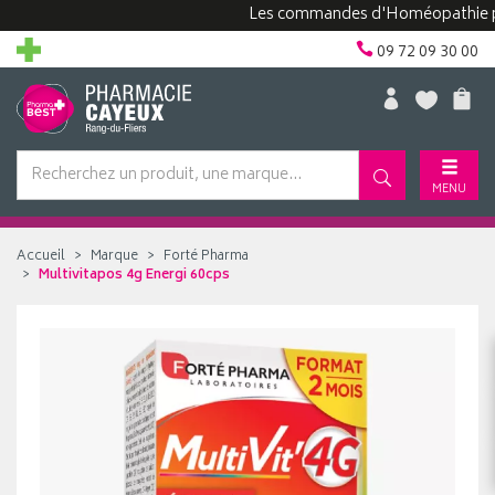
Les commandes d'Homéopathie peuven
09 72 09 30 00
MENU
Accueil
Marque
Forté Pharma
Multivitapos 4g Energi 60cps