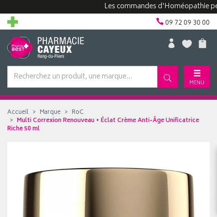
Les commandes d'Homéopathie peuvent 
09 72 09 30 00
MENU
Accueil
Marque
RoC
Multi Correxion Renouveau + Éclat Crème Anti-Âge Unificatrice
Riche 50 ml