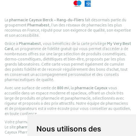
La
pharmacie Cayeux Berck – Rang-du-Fliers
fait désormais partie du
groupement
Pharmabest
, l’un des réseaux de pharmacies les plus
reconnus en France, réputé pour son exigence de qualité, son expertise
et son accessibilité.
Grâce à
Pharmabest
, vous bénéficiez de la carte privilège
My Very Best
Card
, un programme de fidélité gratuit qui vous permet d’accéder à de
nombreuses offres sur une large sélection de produits cosmétiques,
dermo-cosmétiques, diététiques et bien-être, proposés par les plus
grands laboratoires. Cette carte vous permet également de cumuler
des points fidélité et de recevoir régulièrement des bons d’achat, tout
en conservant un accompagnement personnalisé et des conseils
pharmaceutiques de qualité.
Avec une surface de vente de
800 m²
, la
pharmacie Cayeux
vous
accueille dans un espace moderne et spacieux, offrant un choix très
large de produits en pharmacie et parapharmacie, sélectionnés avec
rigueur et proposés à des prix attractifs. Notre équipe de pharmaciens
et de préparateurs est à votre écoute pour vous conseiller au quotidien,
en toute confiance.
Votre pharmacie en ligne :
pharmacie-cayeux.fr
Le site
pharmacie-cayeux.fr
est le prolongement digital de la pharmacie
Nous utilisons des
Cayeux Pharmabest Berck-sur-Mer – Rang-du-Fliers.