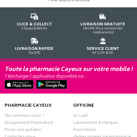
> Voir tous les conseils
CLICK & COLLECT
LIVRAISON GRATUITE
Cliquez & Retirez
Dès 49€
(hors montant des
médicaments)
LIVRAISON RAPIDE
SERVICE CLIENT
Via DPD
09 72 09 30 00
Toute la pharmacie Cayeux sur votre mobile !
Télécharger l’application disponible sur :
PHARMACIE CAYEUX
OFFICINE
Qui sommes-nous ?
Accueil
Groupement Pharmabest
Laboratoires & Marques
Poser une question
Promotions