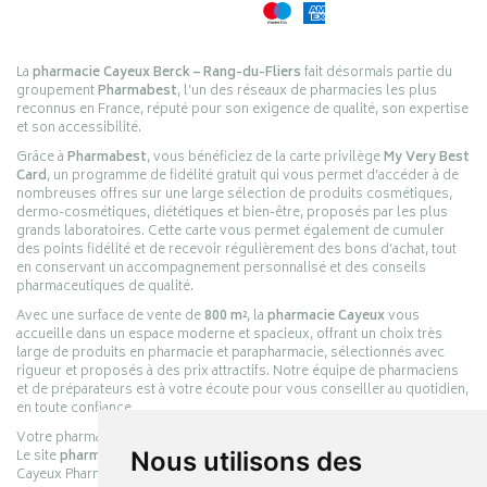
La
pharmacie Cayeux Berck – Rang-du-Fliers
fait désormais partie du
groupement
Pharmabest
, l’un des réseaux de pharmacies les plus
reconnus en France, réputé pour son exigence de qualité, son expertise
et son accessibilité.
Grâce à
Pharmabest
, vous bénéficiez de la carte privilège
My Very Best
Card
, un programme de fidélité gratuit qui vous permet d’accéder à de
nombreuses offres sur une large sélection de produits cosmétiques,
dermo-cosmétiques, diététiques et bien-être, proposés par les plus
grands laboratoires. Cette carte vous permet également de cumuler
des points fidélité et de recevoir régulièrement des bons d’achat, tout
en conservant un accompagnement personnalisé et des conseils
pharmaceutiques de qualité.
Avec une surface de vente de
800 m²
, la
pharmacie Cayeux
vous
accueille dans un espace moderne et spacieux, offrant un choix très
large de produits en pharmacie et parapharmacie, sélectionnés avec
rigueur et proposés à des prix attractifs. Notre équipe de pharmaciens
et de préparateurs est à votre écoute pour vous conseiller au quotidien,
en toute confiance.
Votre pharmacie en ligne :
pharmacie-cayeux.fr
Le site
pharmacie-cayeux.fr
est le prolongement digital de la pharmacie
Nous utilisons des
Cayeux Pharmabest Berck-sur-Mer – Rang-du-Fliers.