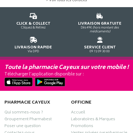
> Voir tous les conseils
CLICK & COLLECT
LIVRAISON GRATUITE
Cliquez & Retirez
Dès 49€
(hors montant des
médicaments)
LIVRAISON RAPIDE
SERVICE CLIENT
Via DPD
09 72 09 30 00
Toute la pharmacie Cayeux sur votre mobile !
Télécharger l’application disponible sur :
PHARMACIE CAYEUX
OFFICINE
Qui sommes-nous ?
Accueil
Groupement Pharmabest
Laboratoires & Marques
Poser une question
Promotions