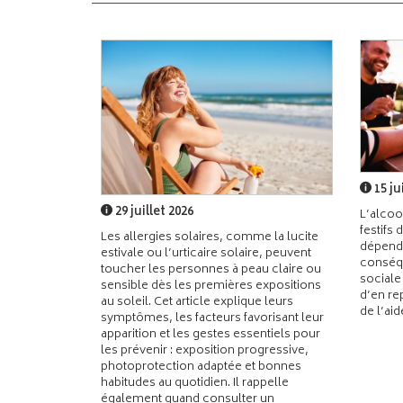
15 ju
29 juillet 2026
L’alcoo
festifs 
Les allergies solaires, comme la lucite
dépend
estivale ou l’urticaire solaire, peuvent
conséqu
toucher les personnes à peau claire ou
sociale
sensible dès les premières expositions
d’en re
au soleil. Cet article explique leurs
de l’ai
symptômes, les facteurs favorisant leur
apparition et les gestes essentiels pour
les prévenir : exposition progressive,
photoprotection adaptée et bonnes
habitudes au quotidien. Il rappelle
également quand consulter un