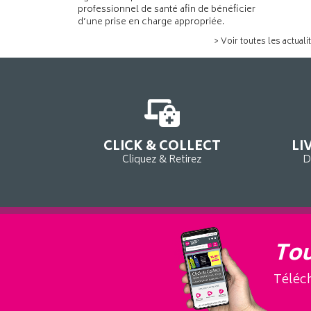
professionnel de santé afin de bénéficier
d’une prise en charge appropriée.
> Voir toutes les actuali
CLICK & COLLECT
LI
Cliquez & Retirez
D
Tou
Téléch