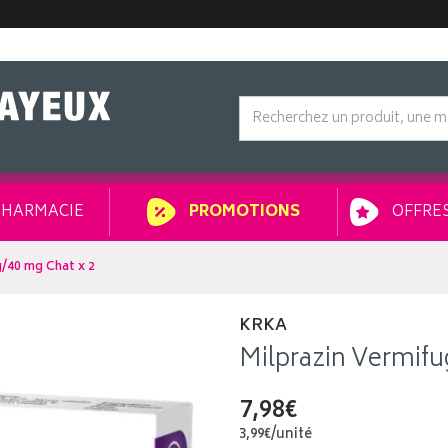
HARMACIE
OFFRES
PROMOTIONS
g/40 mg Chat x 2
KRKA
Milprazin Vermifu
7,98€
3
,
99
€
/unité