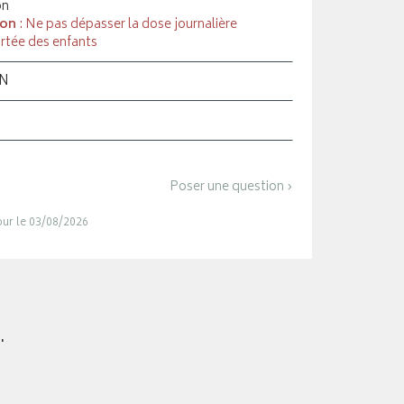
on
ion
: Ne pas dépasser la dose journalière
rtée des enfants
ON
Poser une question ›
jour le 03/08/2026
.