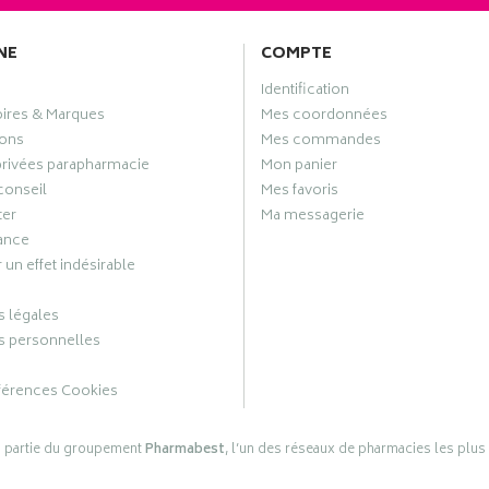
NE
COMPTE
Identification
oires & Marques
Mes coordonnées
ons
Mes commandes
privées parapharmacie
Mon panier
conseil
Mes favoris
ter
Ma messagerie
ance
 un effet indésirable
 légales
 personnelles
férences Cookies
s partie du groupement
Pharmabest
, l’un des réseaux de pharmacies les plus