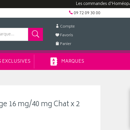
Les commandes d'Homéopathie peuv
09 72 09 30 00
Compte
Favoris
Panier
 EXCLUSIVES
MARQUES
ge 16 mg/40 mg Chat x 2