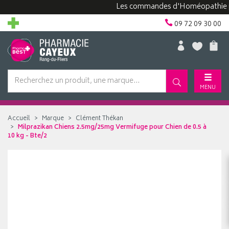
Les commandes d'Homéopathie peuven
09 72 09 30 00
MENU
Accueil
Marque
Clément Thékan
Milprazikan Chiens 2.5mg/25mg Vermifuge pour Chien de 0.5 à
10 kg - Bte/2