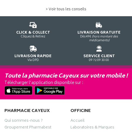
> Voir tous les conseils
CLICK & COLLECT
LIVRAISON GRATUITE
Cliquez & Retirez
Dès 49€
(hors montant des
médicaments)
LIVRAISON RAPIDE
SERVICE CLIENT
Via DPD
09 72 09 30 00
Toute la pharmacie Cayeux sur votre mobile !
Télécharger l’application disponible sur :
PHARMACIE CAYEUX
OFFICINE
Qui sommes-nous ?
Accueil
Groupement Pharmabest
Laboratoires & Marques