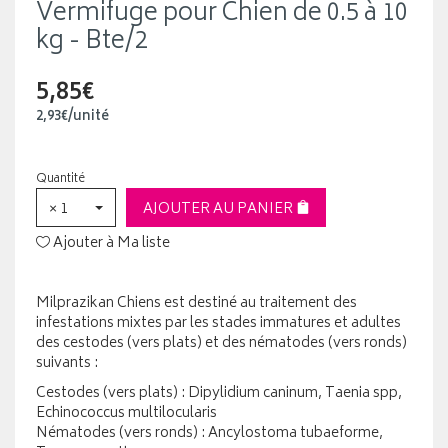
Vermifuge pour Chien de 0.5 à 10
kg - Bte/2
5,85€
2
,
93
€
/unité
Quantité
× 1
AJOUTER AU PANIER
Ajouter à Ma liste
Milprazikan Chiens est destiné au traitement des
infestations mixtes par les stades immatures et adultes
des cestodes (vers plats) et des nématodes (vers ronds)
suivants :
Cestodes (vers plats) : Dipylidium caninum, Taenia spp,
Echinococcus multilocularis
Nématodes (vers ronds) : Ancylostoma tubaeforme,